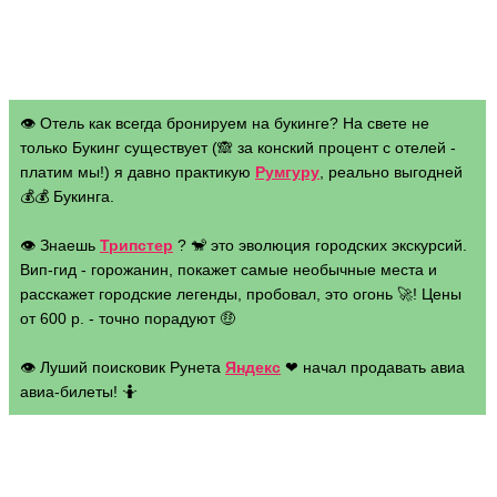
👁 Отель как всегда бронируем на букинге? На свете не
только Букинг существует (🙈 за конский процент с отелей -
платим мы!) я давно практикую
Румгуру
, реально выгодней
💰💰 Букинга.
👁 Знаешь
Трипстер
? 🐒 это эволюция городских экскурсий.
Вип-гид - горожанин, покажет самые необычные места и
расскажет городские легенды, пробовал, это огонь 🚀! Цены
от 600 р. - точно порадуют 🤑
👁 Луший поисковик Рунета
Яндекс
❤ начал продавать авиа
авиа-билеты! 🤷