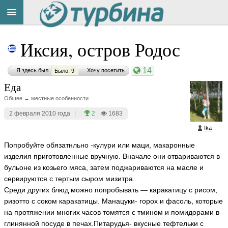
Title
Cейчас
Иксия, остров Родос
на
сайте:
14
Я здесь был
Хочу посетить
Было: 9
Еда
Общее → местные особенности
2 февраля 2010 года
|
|
2
|
1683
Button
Ika
Попробуйте обязатнльно -кулури или маци, макаронные
изделия приготовленные вручную. Вначале они отвариваются в
бульоне из козьего мяса, затем поджариваются на масле и
сервируются с тертым сыром мизитра.
Среди других блюд можно попробывать — каракатицу с рисом,
ризотто с соком каракатицы. Манацуки- горох и фасоль, которые
на протяжении многих часов томятся с тмином и помидорами в
глинянной посуде в печах.Питарудья- вкусные тефтельки с