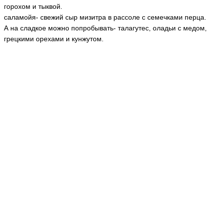
горохом и тыквой.
саламойя- свежий сыр мизитра в рассоле с семечками перца.
А на сладкое можно попробывать- талагутес, оладьи с медом,
грецкими орехами и кунжутом.