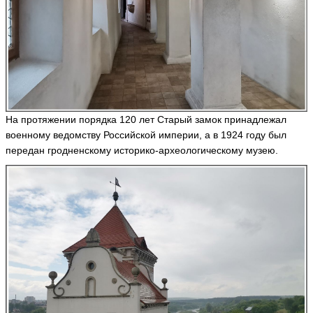
C
H
O
V
ья
ть
На протяжении порядка 120 лет Старый замок принадлежал
Т
военному ведомству Российской империи, а в 1924 году был
а
передан гродненскому историко-археологическому музею.
т
ь
я
н
а
O
m
it
e
ья
ть