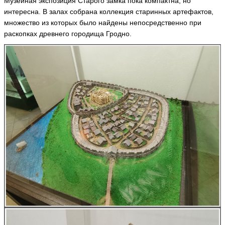
r
Музейная экспозиция Старого замка пока компактна, но
a
интересна. В залах собрана коллекция старинных артефактов,
u
множество из которых было найдены непосредственно при
5
9
раскопках древнего городища Гродно.
ья
ть
И
н
н
а
In
n
a
5
7
5
ья
ть
Г