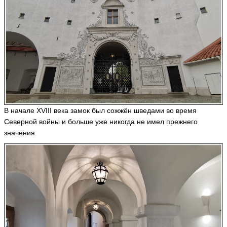
s
u
s
h
a
s
h
a
ья
ть
В начале XVIII века замок был сожжён шведами во время
Е
Северной войны и больше уже никогда не имел прежнего
р
значения.
ш
о
в
М
а
к
с
и
м
E
R