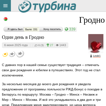
Title
Материал
Комментарий
Комментарий
Комментарий
Комментарий
Комментарий
Комментарий
Cейчас
Гродно
понравился:
понравился:
понравился:
понравился:
понравился:
понравился:
понравился:
на
сайте:
339
Я здесь был
Хочу посетить
Было: 151
Один день в Гродно
М
Т
Т
Е
Т
и
и
6 июня 2025 года
|
|
|
27
|
1443
6 (3)
а
а
а
л
а
р
р
р
т
т
е
т
и
и
Lesik1
и
ь
ь
н
ь
н
н
Button
я
я
я
а
я
а
а
С давних пор в нашей семье существует традиция – отмечать
н
н
С
н
з
з
Fl
or
свои дни рождения и юбилеи в путешествиях. Этот год не стал
а
а
м
а
а
а
a
и
м
м
H
H
H
исключением.
a
a
a
a
р
у
у
n
n
n
ья
н
р
р
За несколько месяцев до моего дня рождения я увидела
y
y
y
ть
о
н
н
a
a
a
предложение от программы лояльности РЖД-Бонус о поездке в
в
и
и
ья
ья
ья
Беларусь по маршруту: Москва – Гродно – Минск – Несвиж и
а
к
к
Мир – Минск – Москва. И всё это укладывалось в два дня и три
о
о
L
ть
ть
ть
e
в
в
ночи. Предложение меня заинтересовало, но цена вопроса
ti