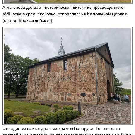
А мы снова делаем «исторический виток» из просвещённого
XVIII века в средневековье, отправляясь к
Коложской церкви
(она же Борисоглебская).
Это один из самых древних храмов Беларуси. Точная дата
постройки не известна, но предположительно возведён он был в