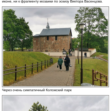
иконе, ни к фрагменту мозаики по эскизу Виктора Васенцова.
Через очень симпатичный Коложский парк