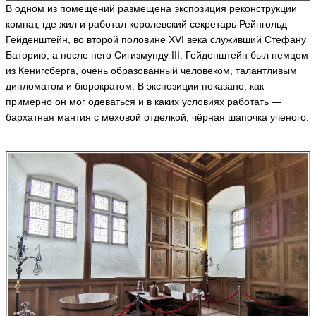
в
В одном из помещений размещена экспозиция реконструкции
D
комнат, где жил и работал королевский секретарь Рейнгольд
o
Гейденштейн, во второй половине XVI века служивший Стефану
n
ni
Баторию, а после него Сигизмунду III. Гейденштейн был немцем
c
из Кенигсберга, очень образованный человеком, талантливым
o
дипломатом и бюрократом. В экспозиции показано, как
ья
примерно он мог одеваться и в каких условиях работать —
ть
бархатная мантия с меховой отделкой, чёрная шапочка ученого.