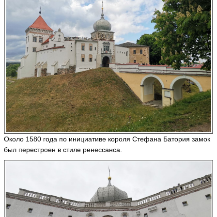
Р
о
м
а
н
r
o
m
1
3
3
8
ья
ть
Около 1580 года по инициативе короля Стефана Батория замок
был перестроен в стиле ренессанса.
o
k
s
a
n
a
k