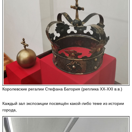
е
р
м
а
н
N
a
p
ol
e
o
n
ья
ть
Королевские регалии Стефана Батория (реплика XX-XXI в.в.)
В
и
Каждый зал экспозиции посвящён какой-либо теме из истории
к
т
города,
о
р
**
*