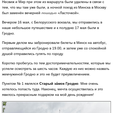
e
Несвиж и Мир при этом из маршрута были удалены в связи с
si
тем, что мы там уже были, а ночной поезд из Минска в Москву
k
1
был заменён вечерней
лошадью
«Ласточкой».
Т
а
ья
А
Вечером 16 мая, с Белорусского вокзала, мы отправились в
т
л
ть
ь
наше небольшое путешествие и к полудню 17 мая были в
е
я
ф
Гродно.
н
т
а
и
Первым делом мы забронировали билеты в Минск на автобус,
Т
H
н
отправляющийся из Гродно в 19.00, и затем уже со спокойной
a
а
а
n
душой отправились гулять по городу.
т
П
y
ь
о
a
Коротко пробегусь по тем достопримечательностям, которые мы
я
с
ья
н
успели осмотреть за шесть часов. Каждую из них можно назвать
т
а
ть
н
жемчужиной Гродно и это не будет преувеличением.
H
и
a
к
Пунктом № 1 являлся
Старый зáмок Гродно
. Мне очень
n
о
y
хотелось попасть туда. Наконец, мечта осуществилась и это
в
a
явилось прекрасным подарком на мой день рождения!
а
ья
A
ть
FI
N
A