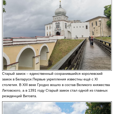
P
O
S
T
ья
ть
Т
а
т
ь
я
н
а
Старый замок – единственный сохранившийся королевский
H
замок в Беларуси.Первые укрепления известны ещё с XI
a
n
столетия. В XIII веке Гродно вошло в состав Великого княжества
y
Литовского, а в 1391 году Старый замок стал одной из главных
a
резиденций Витовта.
ья
ть