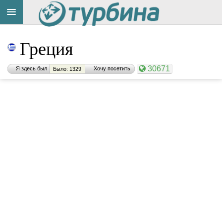
Греция
30671
Я здесь был
Хочу посетить
Было: 1329