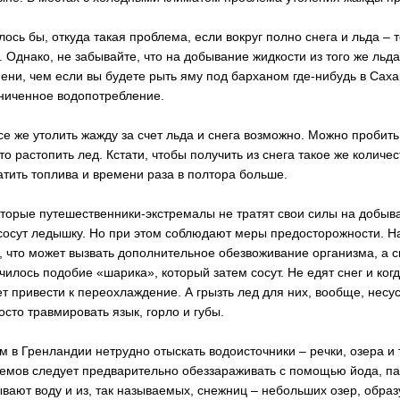
лось бы, откуда такая проблема, если вокруг полно снега и льда –
. Однако, не забывайте, что на добывание жидкости из того же льда
ени, чем если вы будете рыть яму под барханом где-нибудь в Сах
ниченное водопотребление.
се же утолить жажду за счет льда и снега возможно. Можно пробить 
то растопить лед. Кстати, чтобы получить из снега такое же количес
атить топлива и времени раза в полтора больше.
торые путешественники-экстремалы не тратят свои силы на добыва
сосут ледышку. Но при этом соблюдают меры предосторожности. На
, что может вызвать дополнительное обезвоживание организма, а с
чилось подобие «шарика», который затем сосут. Не едят снег и когда
т привести к переохлаждение. А грызть лед для них, вообще, несус
осто травмировать язык, горло и губы.
м в Гренландии нетрудно отыскать водоисточники – речки, озера и т.
емов следует предварительно обеззараживать с помощью йода, па
вают воду и из, так называемых, снежниц – небольших озер, обра