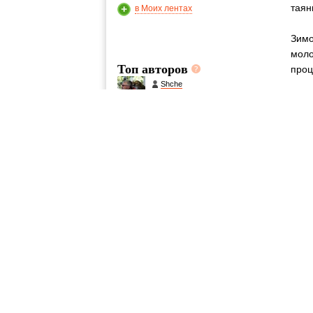
таян
в Моих лентах
Зимо
моло
Топ авторов
проц
Shche
472
Donnico
316
mikeseryakov
191
TravelGuru
48
DK1974
21