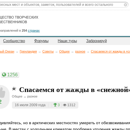
направлений в
254
странах
Сообщество
Форумы
Наши туры
Забронируй
тый Океан
→
Гренландия
→
Советы
→
Общее
→
разное
→
Спасаемся от жажды в «с
1256
Спасаемся от жажды в «снежной
Общее → разное
2
16 июля 2009 года
|
|
3
|
1312
дивляйтесь, но в арктических местностях умереть от обезвоживания
ыне. В местах с холодными климатом проблема утоления жажды пр