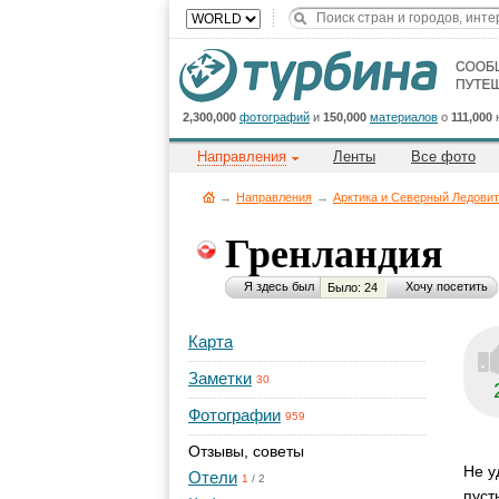
2,300,000
фотографий
и
150,000
материалов
о
111,000
Направления
Ленты
Все фото
→
Направления
→
Арктика и Северный Ледови
Гренландия
Я здесь был
Хочу посетить
Было: 24
Карта
Заметки
30
Фотографии
959
Отзывы, советы
Не у
Отели
1
/
2
пуст