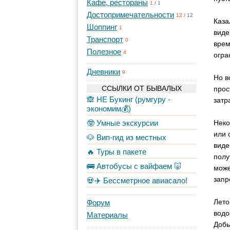
Кафе, рестораны
1
/
1
Достопримечательности
12
/
12
Каза
Шоппинг
1
виде
Транспорт
0
врем
Полезное
4
огра
Дневники
9
Но в
ССЫЛКИ ОТ БЫВАЛЫХ
прос
🙈 НЕ Букинг (румгуру -
затр
экономим💰)
🤓 Умные экскурсии
Неко
или 
🐶 Вип-гид из местных
виде
🔥 Туры в пакете
полу
🚌 Автобусы с вайфаем 🐷
може
запр
💀✈️ Бессметрное авиасало!
Лето
Форум
водо
Материалы
Добы