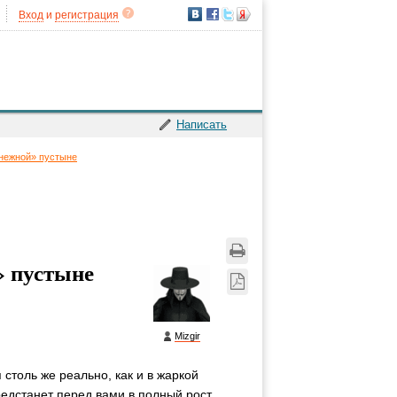
Вход
и
регистрация
Написать
нежной» пустыне
» пустыне
Mizgir
 столь же реально, как и в жаркой
едстанет перед вами в полный рост.