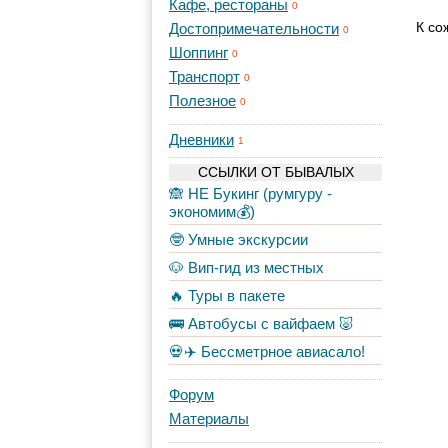
Кафе, рестораны
0
К со
Достопримечательности
0
Шоппинг
0
Транспорт
0
Полезное
0
Дневники
1
ССЫЛКИ ОТ БЫВАЛЫХ
🙈 НЕ Букинг (румгуру -
экономим💰)
🤓 Умные экскурсии
🐶 Вип-гид из местных
🔥 Туры в пакете
🚌 Автобусы с вайфаем 🐷
💀✈️ Бессметрное авиасало!
Форум
Материалы