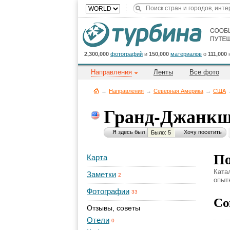
2,300,000
фотографий
и
150,000
материалов
о
111,000
Направления
Ленты
Все фото
→
Направления
→
Северная Америка
→
CША
Гранд-Джанк
Я здесь был
Хочу посетить
Было: 5
По
Карта
Ката
Заметки
2
опыт
Фотографии
33
Со
Отзывы, советы
Отели
0