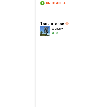
в Моих лентах
Топ авторов
chedty
38