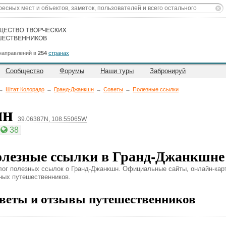
направлений в
254
странах
Сообщество
Форумы
Наши туры
Забронируй
→
Штат Колорадо
→
Гранд-Джанкшн
→
Советы
→
Полезные ссылки
шн
39.06387N, 108.55065W
38
лезные ссылки в Гранд-Джанкшне
лог полезных ссылок о Гранд-Джанкшн. Официальные сайты, онлайн-карты
ных путешественников.
веты и отзывы путешественников