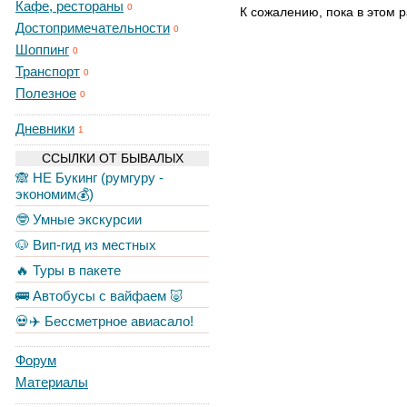
Кафе, рестораны
0
К сожалению, пока в этом р
Достопримечательности
0
Шоппинг
0
Транспорт
0
Полезное
0
Дневники
1
ССЫЛКИ ОТ БЫВАЛЫХ
🙈 НЕ Букинг (румгуру -
экономим💰)
🤓 Умные экскурсии
🐶 Вип-гид из местных
🔥 Туры в пакете
🚌 Автобусы с вайфаем 🐷
💀✈️ Бессметрное авиасало!
Форум
Материалы