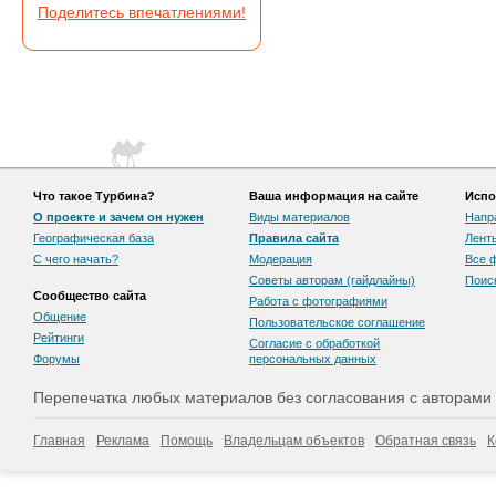
Поделитесь впечатлениями!
Что такое Турбина?
Ваша информация на сайте
Испо
О проекте и зачем он нужен
Виды материалов
Напр
Географическая база
Правила сайта
Лент
С чего начать?
Модерация
Все 
Советы авторам (гайдлайны)
Поис
Сообщество сайта
Работа с фотографиями
Общение
Пользовательскоe соглашение
Рейтинги
Согласие с обработкой
Форумы
персональных данных
Перепечатка любых материалов без согласования с авторами
Главная
Реклама
Помощь
Владельцам объектов
Обратная связь
К