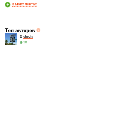
в Моих лентах
Топ авторов
chedty
38