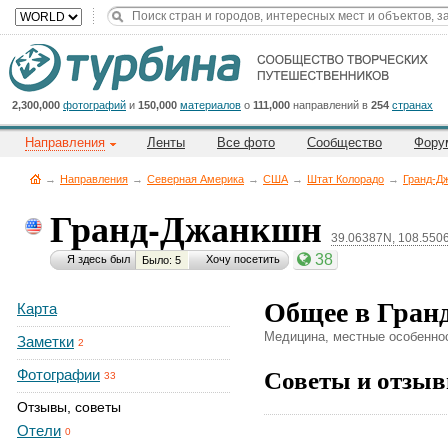
Title
Cейчас
на
сайте:
2,300,000
фотографий
и
150,000
материалов
о
111,000
направлений в
254
странах
Направления
Ленты
Все фото
Сообщество
Фору
→
Направления
→
Северная Америка
→
CША
→
Штат Колорадо
→
Гранд-Д
Гранд-Джанкшн
39.06387N, 108.55
Button
38
Я здесь был
Хочу посетить
Было: 5
Общее в Гран
Карта
Медицина, местные особеннос
Заметки
2
Советы и отзыв
Фотографии
33
Отзывы, советы
Отели
0