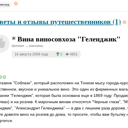
ики-код
веты и отзывы путешественников (1)
Вина виносовхоза "Геленджик"
Шоппинг → магазины
16 августа 2009 года
|
|
8
|
4951
газине "Соблазн", который расположен на Тонком мысу города-кур
ственное, вкусное и уникальное вино. Это один из фирменных маг
ании "Геленджик", которая была основана еще в 1869 году. Продаю
лках) и на розлив. К марочным винам относятся "Черные глаза", "
нджик", "Александрит Геленджика" — в два с лишним раза дороже, 
те довезти вино на розлив до дома, то просите, чтобы вам бутылку
ртится.