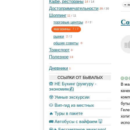
Кафе, рестораны
14
/
14
в
Достопримечательности
36
/
30
Шоппинг
11
/
11
Со
торговые центры
2
/
2
магазины
7
/
7
рынки
2
/
2
общие советы
0
Транспорт
3
Полезное
13
Дневники
1
ССЫЛКИ ОТ БЫВАЛЫХ
🙈 НЕ Букинг (румгуру -
В ма
экономим💰)
каче
🤓 Умные экскурсии
комп
буты
🐶 Вип-гид из местных
Геле
🔥 Туры в пакете
хоти
🚌 Автобусы с вайфаем 🐷
испо
💀✈️ Бессметрное авиасало!