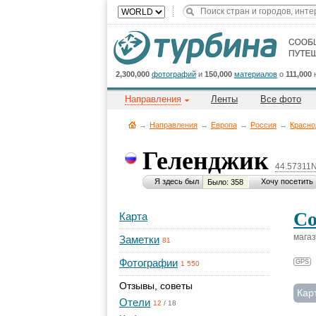
2,300,000
фотографий
и
150,000
материалов
о
111,000
Направления
Ленты
Все фото
→
Направления
→
Европа
→
Россия
→
Красно
Геленджик
44.57311N
Я здесь был
Хочу посетить
Было: 358
Со
Карта
мага
Заметки
81
Фотографии
GPS
1 550
Отзывы, советы
Кар
Отели
12
/
18