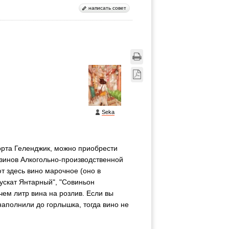
написать совет
Seka
орта Геленджик, можно приобрести
азинов Алкогольно-производственной
т здесь вино марочное (оно в
Мускат Янтарный", "Совиньон
чем литр вина на розлив. Если вы
 наполнили до горлышка, тогда вино не