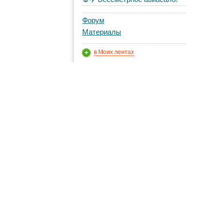
Форум
Материалы
в Моих лентах
Топ авторов
Seka
618
annite
318
KASSANDRA
227
👁 
с о
eduardos
70
👁
avers
нео