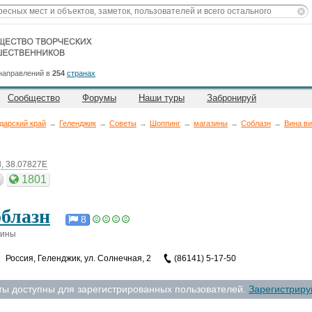
направлений в
254
странах
Сообщество
Форумы
Наши туры
Забронируй
дарский край
→
Геленджик
→
Советы
→
Шоппинг
→
магазины
→
Соблазн
→
Вина ви
, 38.07827E
1801
блазн
8
зины
Россия
,
Геленджик, ул. Солнечная, 2
(86141) 5-17-50
ты доступны для зарегистрированных пользователей.
Зарегистриру