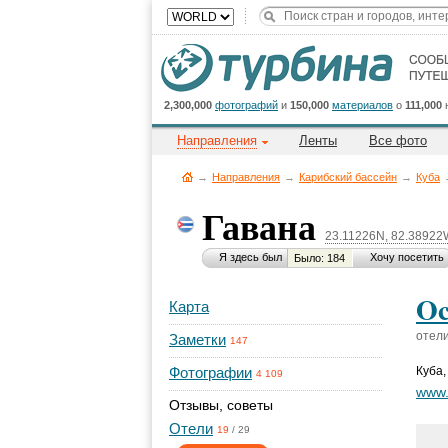
2,300,000
фотографий
и
150,000
материалов
о
111,000
Направления
Ленты
Все фото
→
Направления
→
Карибский бассейн
→
Куба
Гавана
23.11226N, 82.38922
Я здесь был
Хочу посетить
Было: 184
Oc
Карта
отел
Заметки
147
Фотографии
Куба
4 109
www.
Отзывы, советы
Отели
19
/
29