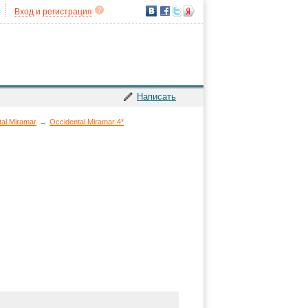
Вход
и
регистрация
Написать
tal Miramar
→
Occidental Miramar 4*