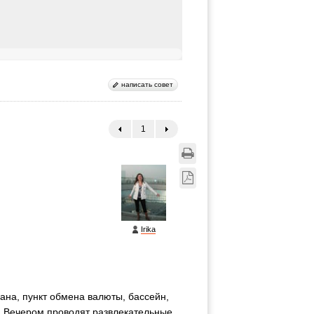
написать совет
1
←
→
Irika
рана, пункт обмена валюты, бассейн,
с. Вечером проводят развлекательные