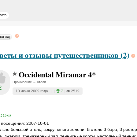
фото
ики-код
веты и отзывы путешественников (2)
Occidental Miramar 4*
Проживание → отели
2
10 июня 2009 года
|
|
7
|
2519
 посещения:
2007-10-01
льно большой отель, вокруг много зелени. В отеле 3 бара, 3 ресто
а, джакузи, тренажерный зал, теннисные корты, настольный тенни