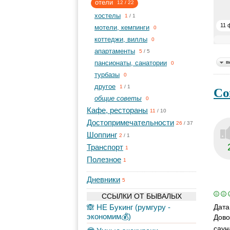
отели
12
/
22
хостелы
1
/
1
11 
мотели, кемпинги
0
коттеджи, виллы
0
апартаменты
5
/
5
пансионаты, санатории
в
0
турбазы
0
другое
Со
1
/
1
общие советы
0
Кафе, рестораны
11
/
10
Достопримечательности
26
/
37
Шоппинг
2
/
1
Транспорт
1
Полезное
1
Дневники
5
ССЫЛКИ ОТ БЫВАЛЫХ
🙈 НЕ Букинг (румгуру -
Дата
экономим💰)
Дово
саун