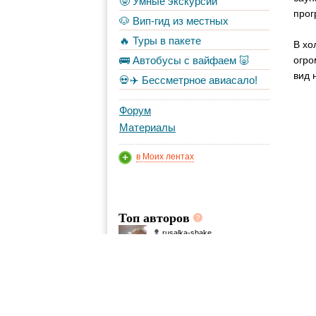
🤓 Умные экскурсии
прог
🐶 Вип-гид из местных
🔥 Туры в пакете
В хо
🚌 Автобусы с вайфаем 🐷
огро
вид 
💀✈️ Бессметрное авиасало!
Форум
Материалы
в Моих лентах
Топ авторов
rusalka-shake
1071
shanin
227
Vladusik