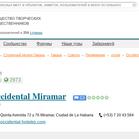
направлений в
254
странах
Сообщество
Форумы
Наши туры
Забронируй
→
Столичный регион Гаваны
→
Гавана
→
Советы
→
Проживание
→
отели
→
Occiden
W
2973
cidental Miramar
13
и
,
Quinta Avenida 72 y 76 Miramar, Ciudad de La Habana
(+53) 7 20 43 584
occidental-hoteles.com