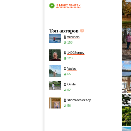
в Моих лентах
Топ авторов
veruncia
158
1499Sergey
120
Vazlav
65
Omite
62
shamrovaleksey
56