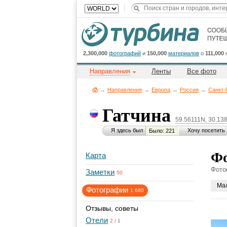
2,300,000
фотографий
и
150,000
материалов
о
111,000
Направления
Ленты
Все фото
→
Направления
→
Европа
→
Россия
→
Санкт-
Гатчина
59.56111N, 30.13
Я здесь был
Хочу посетить
Было: 221
Фо
Карта
Фото
Заметки
50
Ма
Фотографии
1 680
Отзывы, советы
Отели
2
/
1