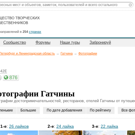
направлений в
254
странах
Сообщество
Форумы
Наши туры
Забронируй
Петербург и Ленинградская область
→
Гатчина
→
Фотографии
842E
876
тографии Гатчины
графии достопримечательностей, ресторанов, отелей Гатчины от путеше
ленькие
Большие
По дате добавления
По рейтингу
Все фо
1-е
:
26 лайков
2-е
:
24 лайка
3-е
:
22 лайка