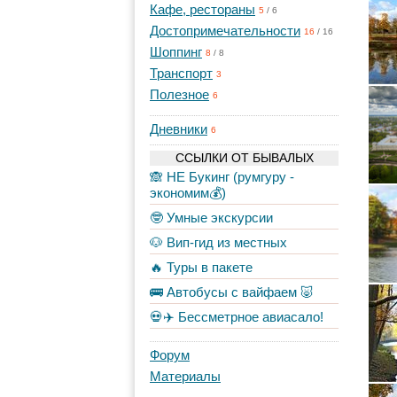
Кафе, рестораны
5
/
6
Достопримечательности
16
/
16
Шоппинг
8
/
8
Транспорт
3
Полезное
6
Дневники
6
ССЫЛКИ ОТ БЫВАЛЫХ
🙈 НЕ Букинг (румгуру -
экономим💰)
🤓 Умные экскурсии
🐶 Вип-гид из местных
🔥 Туры в пакете
🚌 Автобусы с вайфаем 🐷
💀✈️ Бессметрное авиасало!
Форум
Материалы