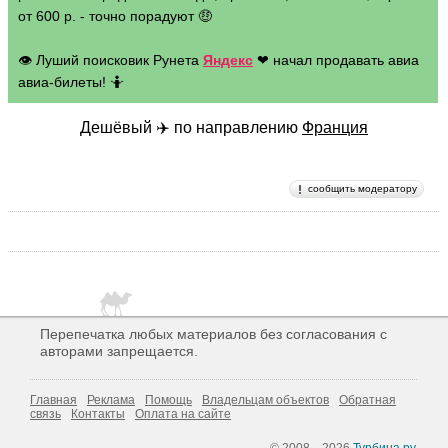
от 600 р. - точно порадуют 🤑
👁 Луший поисковик Рунета
Яндекс
❤ начал продавать авиа
авиа-билеты! 🤷
Дешёвый ✈️ по направлению
Франция
сообщить модератору
Перепечатка любых материалов без согласования с
авторами запрещается.
Главная
Реклама
Помощь
Владельцам объектов
Обратная
связь
Контакты
Оплата на сайте