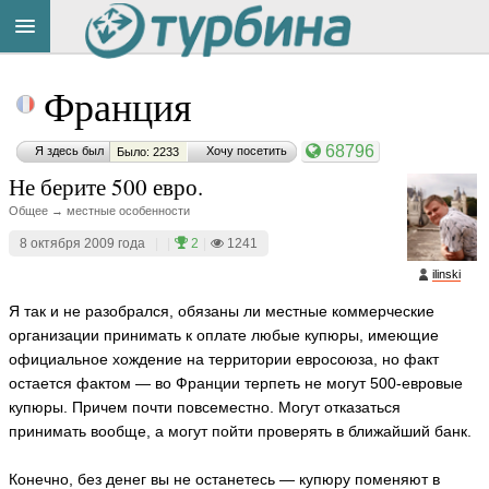
Title
Cейчас
Франция
на
сайте:
68796
Я здесь был
Хочу посетить
Было: 2233
Не берите 500 евро.
Общее → местные особенности
8 октября 2009 года
|
|
2
|
1241
Button
ilinski
Я так и не разобрался, обязаны ли местные коммерческие
организации принимать к оплате любые купюры, имеющие
официальное хождение на территории евросоюза, но факт
остается фактом — во Франции терпеть не могут 500-евровые
купюры. Причем почти повсеместно. Могут отказаться
принимать вообще, а могут пойти проверять в ближайший банк.
Конечно, без денег вы не останетесь — купюру поменяют в