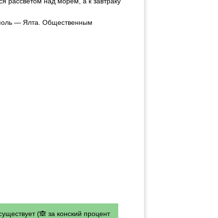
я рассветом над морем, а к завтраку
ополь — Ялта. Общественным
существует (🙈 за конский процент