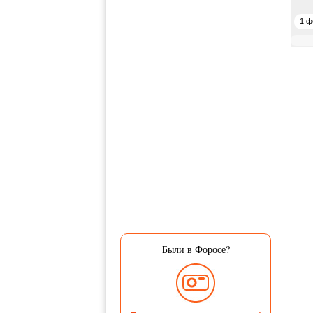
1 ф
Были в Форосе?