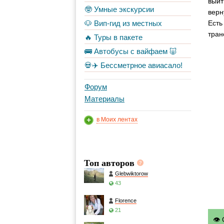
выйт
🤓 Умные экскурсии
верн
🐶 Вип-гид из местных
Есть
тран
🔥 Туры в пакете
🚌 Автобусы с вайфаем 🐷
💀✈️ Бессметрное авиасало!
Форум
Материалы
в Моих лентах
Топ авторов
Glebwiktorow
43
Florence
21
👁 