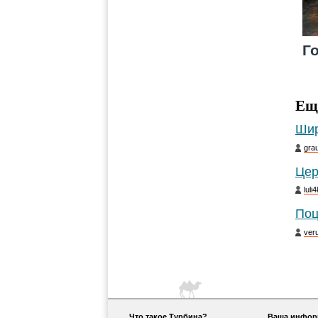
Г
Ещ
Шир
gra
Цер
luli
Поц
ver
Что такое Турбина?
Ваша информ