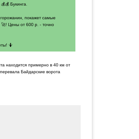
💰💰 Букинга.
- горожанин, покажет самые
🚀! Цены от 600 р. - точно
ты! 🤷
та находится примерно в 40 км от
т перевала Байдарские ворота