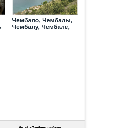
Чембало, Чембалы,
ь
Чембалу, Чембале,
Чембалою…
Читайте Турбину удобным