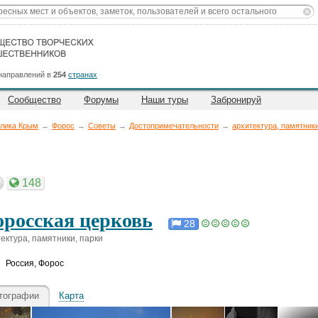
направлений в
254
странах
Сообщество
Форумы
Наши туры
Забронируй
лика Крым
→
Форос
→
Советы
→
Достопримечательности
→
архитектура, памятники
148
росская церковь
28
ектура, памятники, парки
Россия
,
Форос
тографии
Карта