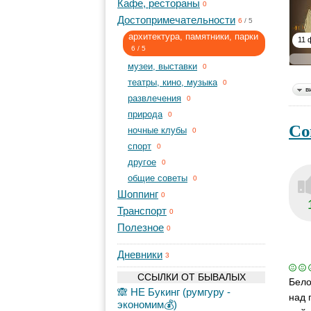
Кафе, рестораны
0
Достопримечательности
6
/
5
архитектура, памятники, парки
11 
6
/
5
музеи, выставки
0
театры, кино, музыка
0
в
развлечения
0
природа
0
Со
ночные клубы
0
спорт
0
другое
0
общие советы
0
Шоппинг
0
Транспорт
0
Полезное
0
Дневники
3
ССЫЛКИ ОТ БЫВАЛЫХ
Бело
🙈 НЕ Букинг (румгуру -
над 
экономим💰)