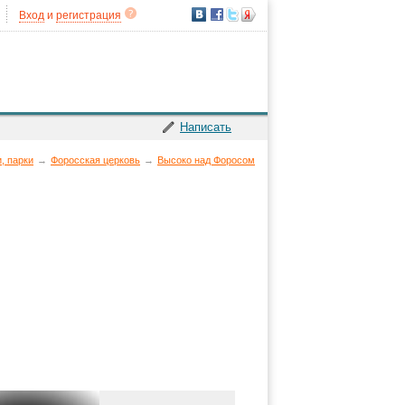
Вход
и
регистрация
Написать
, парки
→
Форосская церковь
→
Высоко над Форосом