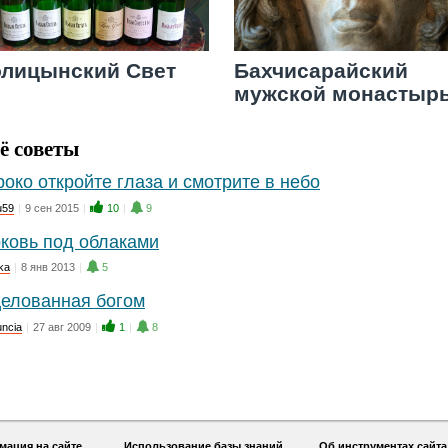
олицынский Свет
Бахчисарайский
мужской монастыр
ё советы
око откройте глаза и смотрите в небо
u59
|
9 сен 2015
|
10
|
9
ковь под облаками
4ka
|
8 янв 2013
|
5
елованная богом
uncia
|
27 авг 2009
|
1
|
8
ация на сайте
Использование базы знаний
Об инструментах сайта