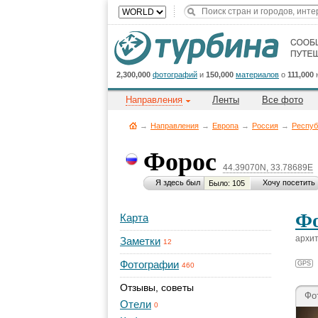
2,300,000
фотографий
и
150,000
материалов
о
111,000
Направления
Ленты
Все фото
→
Направления
→
Европа
→
Россия
→
Респуб
Форос
44.39070N, 33.78689E
Я здесь был
Хочу посетить
Было: 105
Фо
Карта
архит
Заметки
12
Фотографии
GPS
460
Отзывы, советы
Фо
Отели
0