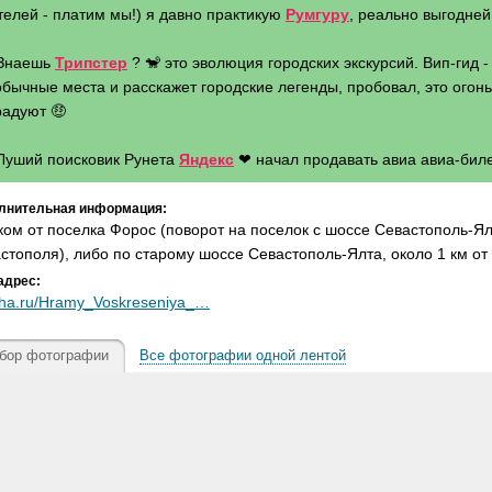
телей - платим мы!) я давно практикую
Румгуру
, реально выгодней 
 Знаешь
Трипстер
? 🐒 это эволюция городских экскурсий. Вип-гид 
бычные места и расскажет городские легенды, пробовал, это огонь 
радуют 🤑
 Луший поисковик Рунета
Яндекс
❤ начал продавать авиа авиа-биле
лнительная информация:
ом от поселка Форос (поворот на поселок с шоссе Севастополь-Ял
стополя), либо по старому шоссе Севастополь-Ялта, около 1 км о
адрес:
ha.ru/Hramy_Voskreseniya_…
бор фотографии
Все фотографии одной лентой