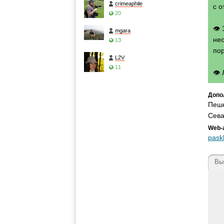
crimeaphile
с о
20
👁
mgara
нео
13
по
L2V
11
👁
Допо
Пешк
Сева
Web-
pask
Вы