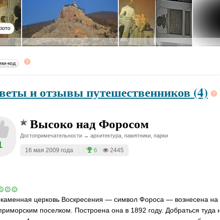
фото
ики-код
веты и отзывы путешественников (4)
Высоко над Форосом
Достопримечательности → архитектура, памятники, парки
1
16 мая 2009 года
|
|
6
|
2445
каменная церковь Воскресения — символ Фороса — вознесена на в
приморским поселком. Построена она в 1892 году. Добраться туда н