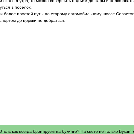
и около 4 утра, то можно совершить подъем до жары и полюбоватьс
уться в поселок.
 и более простой путь: по старому автомобильному шоссе Севаст
спортом до церкви не добраться.
Отель как всегда бронируем на букинге? На свете не только Букинг 