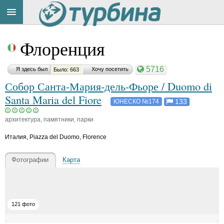
Title
Cейчас
Флоренция
на
сайте:
5716
Я здесь был
Хочу посетить
Было: 663
Собор Санта-Мария-дель-Фьоре / Duomo di
Santa Maria del Fiore
133
ЮНЕСКО №174
архитектура, памятники, парки
Button
Италия
,
Piazza del Duomo, Florence
Фотографии
Карта
121 фото