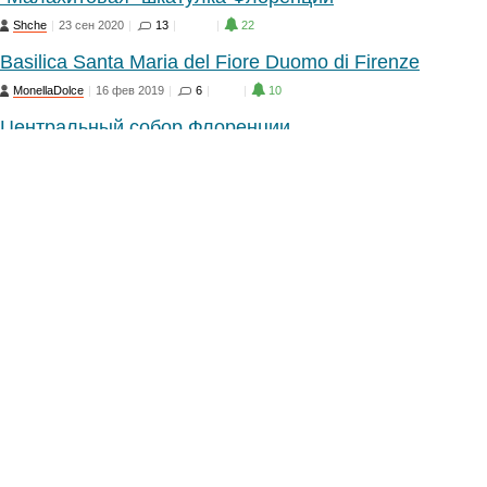
Shche
|
23 сен 2020
|
13
|
19
|
22
Basilica Santa Maria del Fiore Duomo di Firenze
MonellaDolce
|
16 фев 2019
|
6
|
8
|
10
Центральный собор Флоренции
Hevron
|
20 апр 2017
|
5
|
21
|
22
463 ступени и вы на вершине Флоренции
Leta
|
29 янв 2012
|
3
|
15
Символ Флоренции
Vazlav
|
4 фев 2011
|
1
|
7
Перепечатка любых материалов без согласования с
авторами запрещается.
Главная
Реклама
Помощь
Владельцам объектов
Обратная