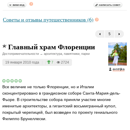
вики-код
написать совет
Советы и отзывы путешественников (6)
5
←
Главный храм Флоренции
Достопримечательности → архитектура, памятники, парки
19 января 2010 года
|
|
7
|
2724
avstrijka
Все величие не только Флоренции, но и Италии
сконцентрировано в грандиозном соборе Санта-Мария-дель-
Фьоре. В строительстве собора приняли участие многие
именитые архитекторы, а гигантский восьмигранный купол,
покрытый черепицей, был возведен по проекту гениального
Филиппо Брунеллески.