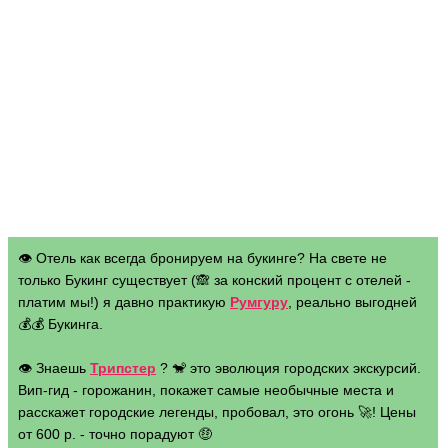
👁 Отель как всегда бронируем на букинге? На свете не
только Букинг существует (🙈 за конский процент с отелей -
платим мы!) я давно практикую
Румгуру
, реально выгодней
💰💰 Букинга.
👁 Знаешь
Трипстер
? 🐒 это эволюция городских экскурсий.
Вип-гид - горожанин, покажет самые необычные места и
расскажет городские легенды, пробовал, это огонь 🚀! Цены
от 600 р. - точно порадуют 🤑