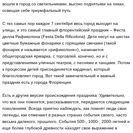
вошли в город со светильниками, высоко поднятыми на пиках,
освещая себе триумфальный путь.
С тех самых пор каждое 7 сентября весь город выходит на
улицы, и это самый главный флорентийский праздник – Феста
делла Рификолона (Festa Della Rificolona). Дети несут на шестах
цветные бумажные фонарики с горящими свечами (такой
фонарик и называется «рификолоне»), начинается
общегородская ярмарка, с торговлей, конечно, но и с
представлениями уличных театров, с песнями и танцами. Потом
к процессии детей присоединяется кардинал, который
благословляет город. Вот такой замечательный и важный
праздник есть у города Флоренции.
Есть и другие версии происхождения праздника. Удивительно,
что все они помнятся, рассказываются, передаются следующим
поколениям. Всегда приятно наблюдать, как помнят люди свои
легенды, как отмечают в разных странах события своего, часто
весьма далекого, прошлого. События 500-, 1000-, 2000-летней и
еще более глубокой древности находят свое выражение в