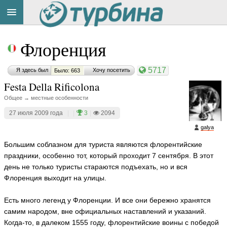
Title
Cейчас
Флоренция
на
сайте:
5717
Я здесь был
Хочу посетить
Было: 663
Festa Della Rificolona
Общее → местные особенности
27 июля 2009 года
|
|
3
|
2094
Button
galya
Большим соблазном для туриста являются флорентийские
праздники, особенно тот, который проходит 7 сентября. В этот
день не только туристы стараются подъехать, но и вся
Флоренция выходит на улицы.
Есть много легенд у Флоренции. И все они бережно хранятся
самим народом, вне официальных наставлений и указаний.
Когда-то, в далеком 1555 году, флорентийские воины с победой