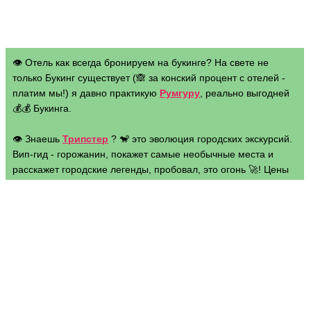
👁 Отель как всегда бронируем на букинге? На свете не
только Букинг существует (🙈 за конский процент с отелей -
платим мы!) я давно практикую
Румгуру
, реально выгодней
💰💰 Букинга.
👁 Знаешь
Трипстер
? 🐒 это эволюция городских экскурсий.
Вип-гид - горожанин, покажет самые необычные места и
расскажет городские легенды, пробовал, это огонь 🚀! Цены
от 600 р. - точно порадуют 🤑
👁 Луший поисковик Рунета
Яндекс
❤ начал продавать авиа
авиа-билеты! 🤷
Адрес:
ярмарка на на площади Сантиссима Аннунциата.