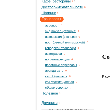
Кафе, рестораны
1
/
1
Достопримечательности
0
Шоппинг
0
Транспорт
0
aэропорт
0
ж/д вокзал (станция)
0
автовокзал (станция)
0
порт (речной или морской)
0
городской транспорт
0
автотрасса
Со
0
погранпереходы
0
паромные переправы
0
аренда авто
0
как добраться
К со
0
как перемещаться
0
общие советы
0
Полезное
0
Дневники
1