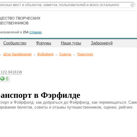
направлений в
254
странах
Сообщество
Форумы
Наши туры
Забронируй
→
Штат Калифорния
→
Фэйрфилд
→
Советы
→
Транспорт
, 122.04161W
6
анспорт в Фэрфилде
спорт в Фэйрфилд: как добраться до Фэйрфилд, как перемещаться. Самол
ирование билетов, советы и отзывы путешественников, оценки, рейтинг.