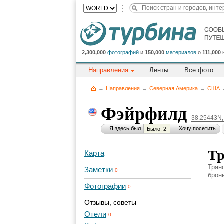
2,300,000
фотографий
и
150,000
материалов
о
111,000
Направления
Ленты
Все фото
→
Направления
→
Северная Америка
→
CША
Фэйрфилд
38.25443N
Я здесь был
Хочу посетить
Было: 2
Тр
Карта
Тран
Заметки
0
брон
Фотографии
0
Отзывы, советы
Отели
0