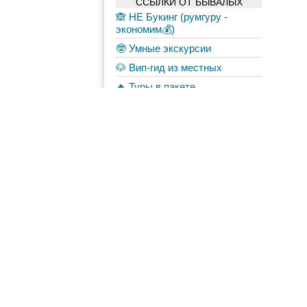
ССЫЛКИ ОТ БЫВАЛЫХ
🙈 НЕ Букинг (румгуру -
экономим💰)
🤓 Умные экскурсии
🐶 Вип-гид из местных
🔥 Туры в пакете
🚌 Автобусы с вайфаем 🐷
💀✈️ Бессметрное авиасало!
Форум
Материалы
в Моих лентах
Топ авторов
Chistoprudov
6