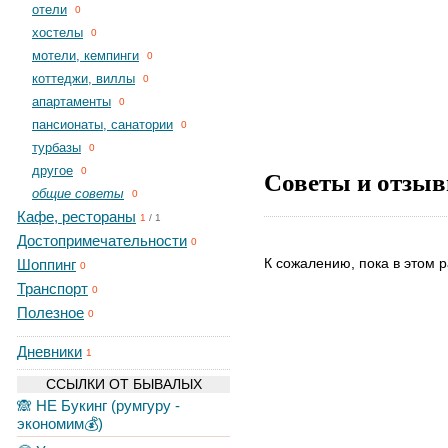
отели
0
хостелы
0
мотели, кемпинги
0
коттеджи, виллы
0
апартаменты
0
пансионаты, санатории
0
турбазы
0
другое
Советы и отзыв
0
общие советы
0
Кафе, рестораны
1
/
1
Достопримечательности
0
К сожалению, пока в этом р
Шоппинг
0
Транспорт
0
Полезное
0
Дневники
1
ССЫЛКИ ОТ БЫВАЛЫХ
🙈 НЕ Букинг (румгуру -
экономим💰)