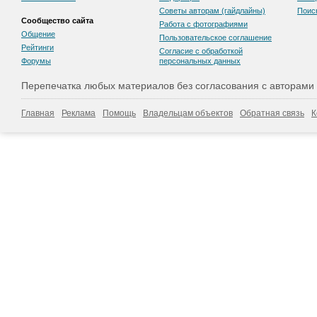
Советы авторам (гайдлайны)
Поис
Сообщество сайта
Работа с фотографиями
Общение
Пользовательскоe соглашение
Рейтинги
Согласие с обработкой
Форумы
персональных данных
Перепечатка любых материалов без согласования с авторами
Главная
Реклама
Помощь
Владельцам объектов
Обратная связь
К