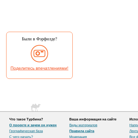
Были в Фэрфилде?
Поделитесь впечатлениями!
Что такое Турбина?
Ваша информация на сайте
Испо
О проекте и зачем он нужен
Виды материалов
Напр
Географическая база
Правила сайта
Лент
С чего начать?
Модерация
Все 