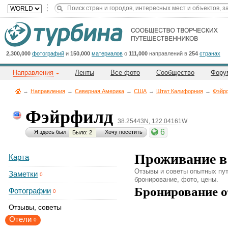
Title
Cейчас
на
сайте:
2,300,000
фотографий
и
150,000
материалов
о
111,000
направлений в
254
странах
Направления
Ленты
Все фото
Сообщество
Фору
→
Направления
→
Северная Америка
→
CША
→
Штат Калифорния
→
Фэйр
Фэйрфилд
38.25443N, 122.04161W
Button
6
Я здесь был
Хочу посетить
Было: 2
Проживание в
Карта
Отзывы и советы опытных пут
Заметки
0
бронирование, фото, цены.
Бронирование о
Фотографии
0
Отзывы, советы
Отели
0