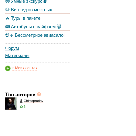
🤓 Умные экскурсии
🐶 Вип-гид из местных
🔥 Туры в пакете
🚌 Автобусы с вайфаем 🐷
💀✈️ Бессметрное авиасало!
Форум
Материалы
в Моих лентах
Топ авторов
Chistoprudov
6