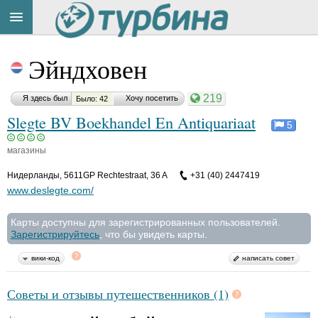
Title
Cейчас
Эйндховен
на
сайте:
219
Я здесь был
Хочу посетить
Было: 42
Slegte BV Boekhandel En Antiquariaat
5
магазины
Button
Нидерланды
,
5611GP Rechtestraat, 36 A
+31 (40) 2447419
www.deslegte.com/
Карты доступны для зарегистрированных пользователей.
Зарегистрируйтесь
, что бы увидеть карты.
вики-код
написать совет
Советы и отзывы путешественников (1)