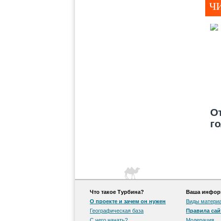
Ч
О
г
"
Что такое Турбина?
Ваша информ
О проекте и зачем он нужен
Виды матери
Географическая база
Правила сай
С чего начать?
Модерация