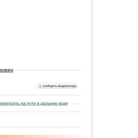
ховен
сообщить модератору
ерекусить на пути в дальние края