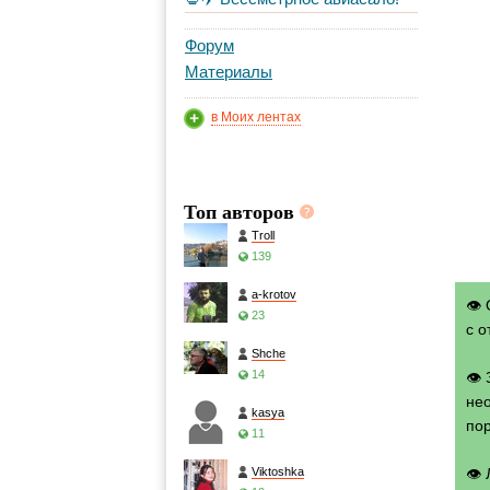
Форум
Материалы
в Моих лентах
Топ авторов
Troll
139
a-krotov
👁 
23
с о
Shche
14
👁
нео
kasya
по
11
Viktoshka
👁