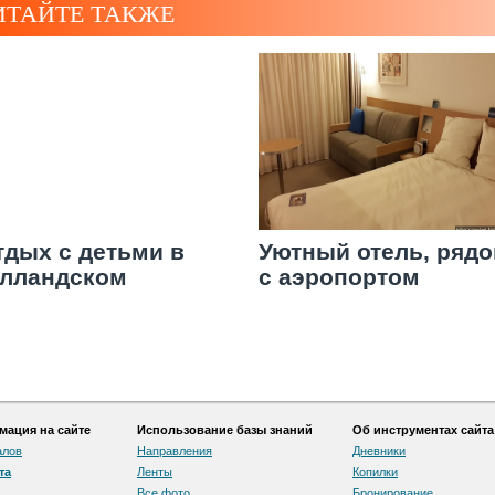
ИТАЙТЕ ТАКЖЕ
тдых с детьми в
Уютный отель, ряд
олландском
с аэропортом
диснейленде"
ация на сайте
Использование базы знаний
Об инструментах сайта
алов
Направления
Дневники
та
Ленты
Копилки
Все фото
Бронирование