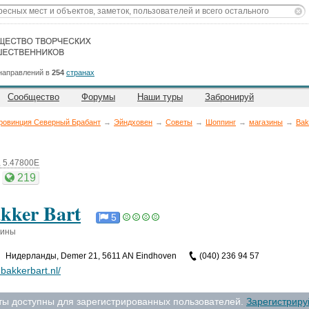
направлений в
254
странах
Сообщество
Форумы
Наши туры
Забронируй
ровинция Северный Брабант
→
Эйндховен
→
Советы
→
Шоппинг
→
магазины
→
Bak
, 5.47800E
219
kker Bart
5
зины
Нидерланды
,
Demer 21, 5611 AN Eindhoven
(040) 236 94 57
bakkerbart.nl/
ты доступны для зарегистрированных пользователей.
Зарегистриру