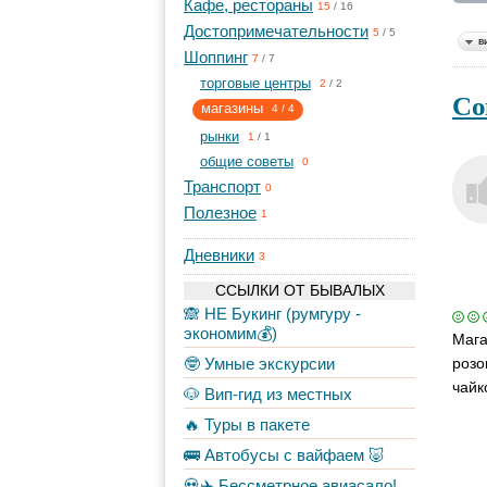
Кафе, рестораны
15
/
16
Достопримечательности
5
/
5
в
Шоппинг
7
/
7
торговые центры
2
/
2
Со
магазины
4
/
4
рынки
1
/
1
общие советы
0
Транспорт
0
Полезное
1
Дневники
3
ССЫЛКИ ОТ БЫВАЛЫХ
🙈 НЕ Букинг (румгуру -
экономим💰)
Мага
🤓 Умные экскурсии
розо
чайк
🐶 Вип-гид из местных
🔥 Туры в пакете
🚌 Автобусы с вайфаем 🐷
💀✈️ Бессметрное авиасало!