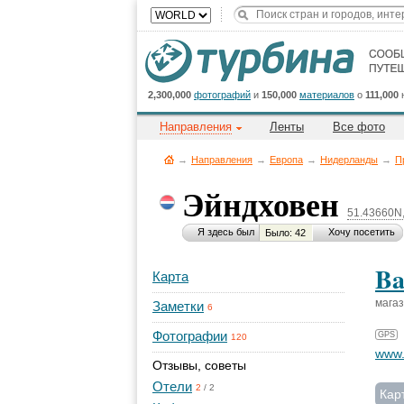
2,300,000
фотографий
и
150,000
материалов
о
111,000
Направления
Ленты
Все фото
→
Направления
→
Европа
→
Нидерланды
→
П
Эйндховен
51.43660N
Я здесь был
Хочу посетить
Было: 42
Ba
Карта
мага
Заметки
6
Фотографии
GPS
120
www.
Отзывы, советы
Отели
2
/
2
Кар