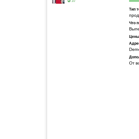
10
Тип т
прод
Что п
Выпе
Цены
Адре
Deme
Допо
От в