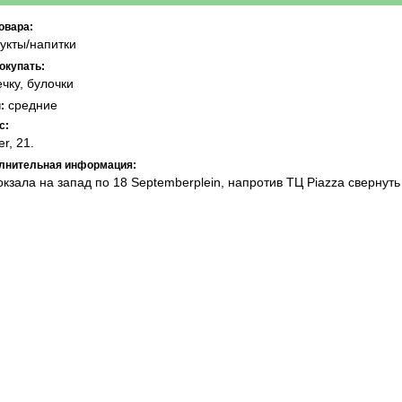
овара:
укты/напитки
окупать:
чку, булочки
средние
:
с:
r, 21.
лнительная информация:
окзала на запад по 18 Septemberplein, напротив ТЦ Piazza свернуть