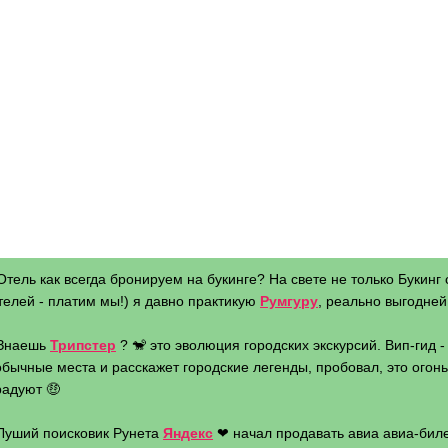
Отель как всегда бронируем на букинге? На свете не только Букинг 
телей - платим мы!) я давно практикую
Румгуру
, реально выгодней 
 Знаешь
Трипстер
? 🐒 это эволюция городских экскурсий. Вип-гид 
бычные места и расскажет городские легенды, пробовал, это огонь 
радуют 🤑
 Луший поисковик Рунета
Яндекс
❤ начал продавать авиа авиа-биле