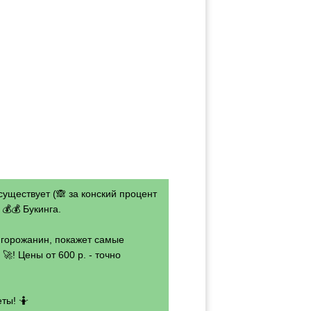
существует (🙈 за конский процент
💰💰 Букинга.
- горожанин, покажет самые
🚀! Цены от 600 р. - точно
ты! 🤷