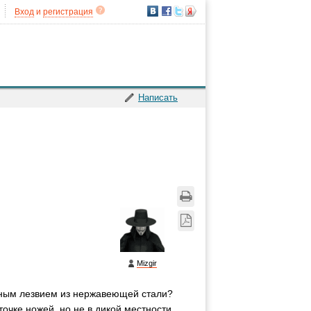
Вход
и
регистрация
Написать
Mizgir
чным лезвием из нержавеющей стали?
точке ножей, но не в дикой местности.