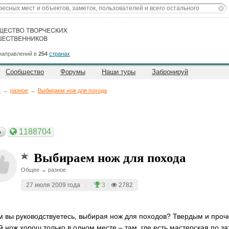
направлений в
254
странах
Сообщество
Форумы
Наши туры
Забронируй
е
→
разное
→
Выбираем нож для похода
1188704
ь
Выбираем нож для похода
Общее → разное
27 июля 2009 года
|
|
3
|
2782
м вы руководствуетесь, выбирая нож для походов? Твердым и про
й нож хорош только в одном месте – там, где есть мастерская по за