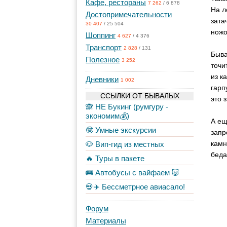
Кафе, рестораны
7 262
/
6 878
На л
Достопримечательности
зата
30 407
/
25 504
ножо
Шоппинг
4 627
/
4 376
Транспорт
2 828
/
131
Быва
Полезное
3 252
точи
из к
Дневники
1 002
гарп
ССЫЛКИ ОТ БЫВАЛЫХ
это 
🙈 НЕ Букинг (румгуру -
экономим💰)
А ещ
🤓 Умные экскурсии
запр
камн
🐶 Вип-гид из местных
беда
🔥 Туры в пакете
🚌 Автобусы с вайфаем 🐷
💀✈️ Бессметрное авиасало!
Форум
Материалы