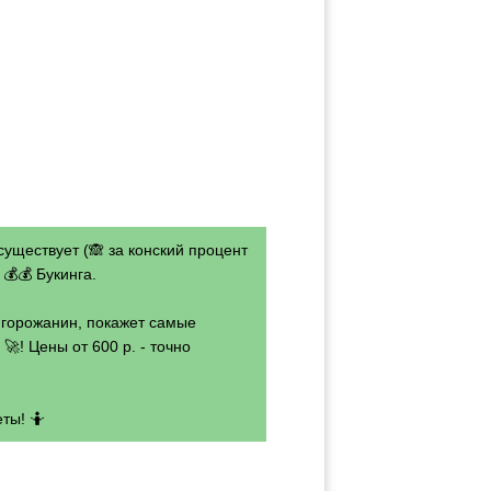
существует (🙈 за конский процент
💰💰 Букинга.
- горожанин, покажет самые
🚀! Цены от 600 р. - точно
ты! 🤷