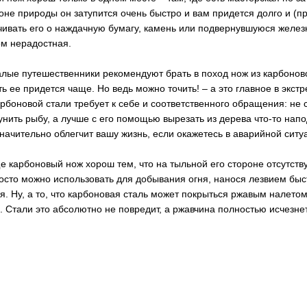
оне природы он затупится очень быстро и вам придется долго и (п
чивать его о наждачную бумагу, камень или подвернувшуюся железк
м нерадостная.
лые путешественники рекомендуют брать в поход нож из карбоновой
ть ее придется чаще. Но ведь можно точить! – а это главное в экст
арбоновой стали требует к себе и соответственного обращения: не 
унить рыбу, а лучше с его помощью вырезать из дерева что-то напо
значительно облегчит вашу жизнь, если окажетесь в аварийной ситу
е карбоновый нож хорош тем, что на тыльной его стороне отсутству
осто можно использовать для добывания огня, нанося лезвием быс
я. Ну, а то, что карбоновая сталь может покрыться ржавым налетом
. Стали это абсолютно не повредит, а ржавчина полностью исчезне