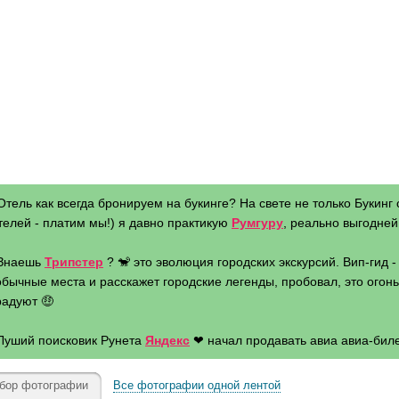
Отель как всегда бронируем на букинге? На свете не только Букинг 
телей - платим мы!) я давно практикую
Румгуру
, реально выгодней 
 Знаешь
Трипстер
? 🐒 это эволюция городских экскурсий. Вип-гид 
бычные места и расскажет городские легенды, пробовал, это огонь 
радуют 🤑
 Луший поисковик Рунета
Яндекс
❤ начал продавать авиа авиа-биле
бор фотографии
Все фотографии одной лентой