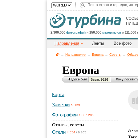
2,300,000
фотографий
и
150,000
материалов
о
111,000
Направления
Ленты
Все фото
→
Направления
→
Европа
→
Советы
→
Обще
Европа
Я здесь был
Хочу посетит
Было: 9526
Карта
Заметки
59159
Фотографии
1 807 285
Отзывы, советы
А че
Отели
4 554
/
6 805
Тако