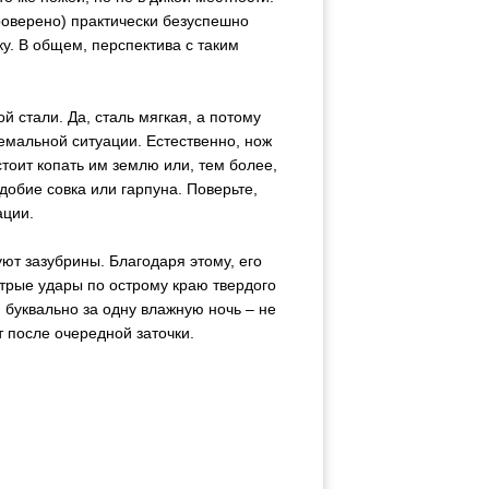
роверено) практически безуспешно
у. В общем, перспектива с таким
 стали. Да, сталь мягкая, а потому
ремальной ситуации. Естественно, нож
стоит копать им землю или, тем более,
добие совка или гарпуна. Поверьте,
ации.
ют зазубрины. Благодаря этому, его
трые удары по острому краю твердого
 буквально за одну влажную ночь – не
т после очередной заточки.