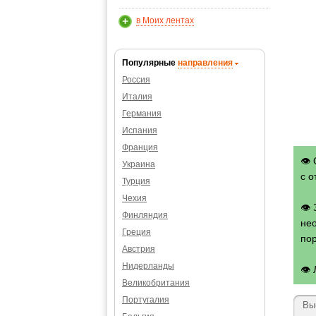
в Моих лентах
Популярные
направления
Россия
Италия
Германия
Испания
Франция
👁 
Украина
с о
Турция
Чехия
👁
Финляндия
нео
Греция
по
Австрия
Нидерланды
👁
Великобритания
Португалия
Вы