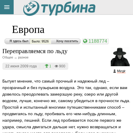
Title
Cейчас
Европа
на
сайте:
1188774
Я здесь был
Хочу посетить
Было: 9526
Переправляемся по льду
Общее → разное
22 июня 2009 года
|
|
1
|
900
Mizgir
Button
Бытует мнение, что самый прочный и надежный лед –
прозрачный и без пузырьков воздуха. Это так, однако, если вам
довелось преодолевать замерзшую реку, озеро или другой
водоем, лучше, конечно же, самому убедиться в прочности льда.
Простой и испытанный многими путешественниками способ –
продвигаясь по льду, пробивать его чем-нибудь длинным,
например, пешней. Если лед пробивается после первого же
удара, смысла двигаться дальше нет, нужно возвращаться и