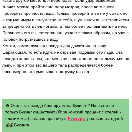
искать другое место для переправы. Если удар выдержан,
значит, можно пройти еще пару метров, после чего снова
проверить прочность льда. Только проверяйте ее не у самых ног,
а как минимум в полуметре от себя, и уж конечно, категорически
запрещено бить лед ногами, а тем более подпрыгивать на нем.
Прочность его вы, естественно, узнаете таким образом, но уже с
головой погрузившись в воду.
Кстати, самая лучшая походка для движения по льду –
шаркающая, то есть идти, не отрывая подошвы ото льда. Эта
походка хороша тем, что меньше вероятности поскользнуться на
льду, и при этом вес вашего тела распределяется более
равномерно, что уменьшает нагрузку на лед.
👁 Отель как всегда бронируем на букинге? На свете не
только Букинг существует (🙈 за конский процент с отелей -
платим мы!) я давно практикую
Румгуру
, реально выгодней
💰💰 Букинга.