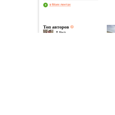
в Моих лентах
Топ авторов
Black
100
acvazul-V2010
72
you8me
64
tretira_tr
60
Lesik1
42