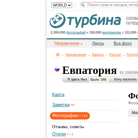
2,300,000
фотографий
и
150,000
материалов
о
111,000
Направления
Ленты
Все фото
→
Направления
→
Европа
→
Россия
→
Респуб
Евпатория
45.19909N
Я здесь был
Хочу посетить
Было: 346
Фо
Карта
Фото
Заметки
46
Ма
Фотографии
1 153
Отзывы, советы
Отели
1
/
2