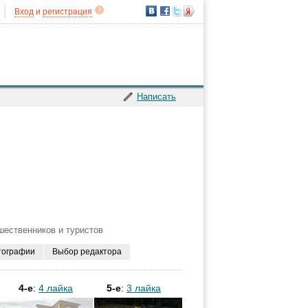
Вход
и
регистрация
Написать
шественников и туристов
тографии
Выбор редактора
4-е
:
4 лайка
5-е
:
3 лайка