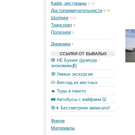
Кафе, рестораны
1
/
1
Достопримечательности
5
/
5
Шоппинг
1
/
1
Транспорт
0
Полезное
1
Дневники
1
ССЫЛКИ ОТ БЫВАЛЫХ
🙈 НЕ Букинг (румгуру -
экономим💰)
🤓 Умные экскурсии
🐶 Вип-гид из местных
🔥 Туры в пакете
🚌 Автобусы с вайфаем 🐷
💀✈️ Бессметрное авиасало!
Форум
Материалы