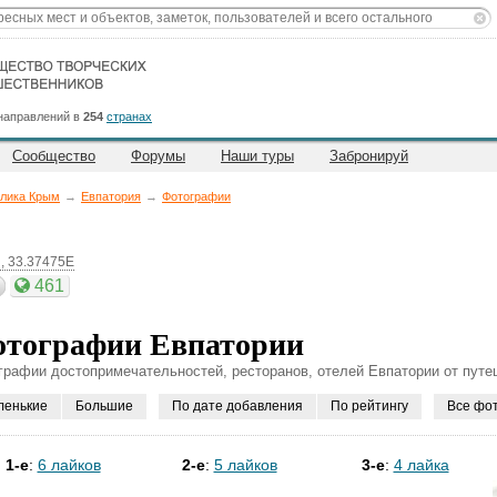
направлений в
254
странах
Сообщество
Форумы
Наши туры
Забронируй
лика Крым
→
Евпатория
→
Фотографии
, 33.37475E
461
тографии Евпатории
графии достопримечательностей, ресторанов, отелей Евпатории от путе
ленькие
Большие
По дате добавления
По рейтингу
Все фо
1-е
:
6 лайков
2-е
:
5 лайков
3-е
:
4 лайка