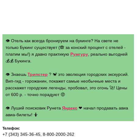
👁 Отель как всегда бронируем на букинге? На свете не
только Букинг существует (🙈 за конский процент с отелей -
платим мы!) я давно практикую
Румгуру
, реально выгодней
💰💰 Букинга.
👁 Знаешь
Трипстер
? 🐒 это эволюция городских экскурсий.
Вип-гид - горожанин, покажет самые необычные места и
расскажет городские легенды, пробовал, это огонь 🚀! Цены
от 600 р. - точно порадуют 🤑
👁 Луший поисковик Рунета
Яндекс
❤ начал продавать авиа
авиа-билеты! 🤷
Телефон:
+7 (343) 345-36-45, 8-800-2000-262