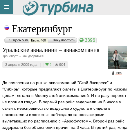
Title
Cейчас
Екатеринбург
на
сайте:
3396
Я здесь был
Хочу посетить
Было: 460
Уральские авиалинии – авиакомпания
Транспорт → как добраться
3 апреля 2009 года
|
|
2
|
904
Button
Irika
До появления на рынке авиакомпаний "Скай Экспресс" и
"Сибирь", которые предлагают билеты в Екатеринбург по низким
ценам, летала в Москву этой авиакомпанией. И ни разу перелет
не прошел гладко. В первый раз рейс задержали на 5 часов в
связи с неисправностью воздушного судна, а я сидела в
накопителе и с завистью наблюдала за пассажирами,
вылетающих по расписанию с «Аэрофлотом». Второй раз рейс
задержали без объяснения причин на 3 часа. В третий раз, когда