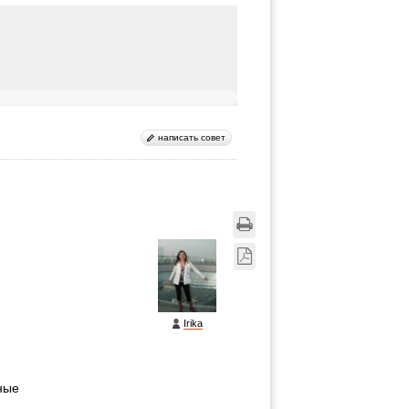
написать совет
Irika
дные