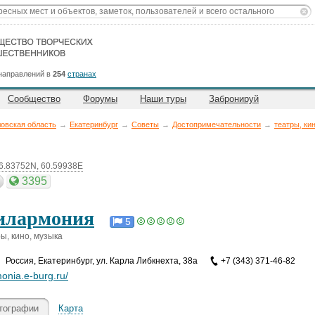
направлений в
254
странах
Сообщество
Форумы
Наши туры
Забронируй
овская область
→
Екатеринбург
→
Советы
→
Достопримечательности
→
театры, ки
6.83752N, 60.59938E
3395
илармония
5
ы, кино, музыка
Россия
,
Екатеринбург, ул. Карла Либкнехта, 38а
+7 (343) 371-46-82
monia.e-burg.ru/
тографии
Карта