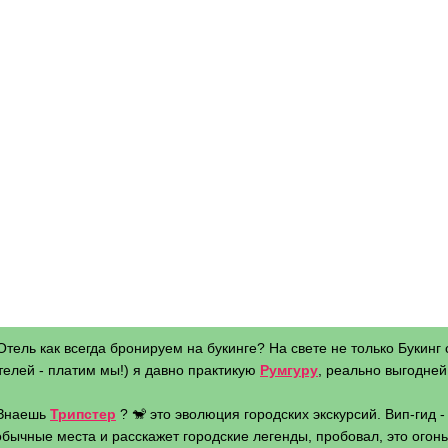
Отель как всегда бронируем на букинге? На свете не только Букинг 
телей - платим мы!) я давно практикую
Румгуру
, реально выгодней 
 Знаешь
Трипстер
? 🐒 это эволюция городских экскурсий. Вип-гид 
бычные места и расскажет городские легенды, пробовал, это огонь 