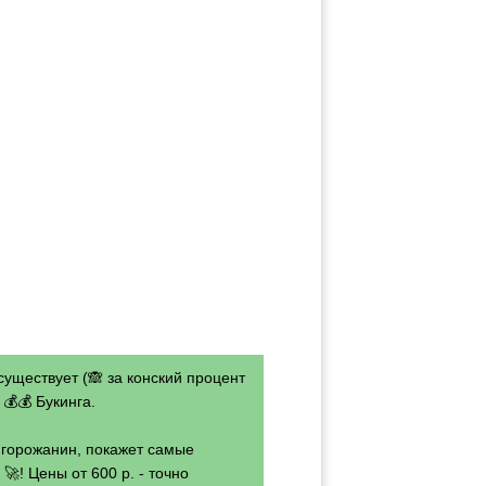
существует (🙈 за конский процент
💰💰 Букинга.
- горожанин, покажет самые
🚀! Цены от 600 р. - точно