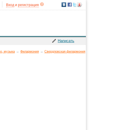
Вход
и
регистрация
Написать
но, музыка
→
Филармония
→
Свердловская филармония