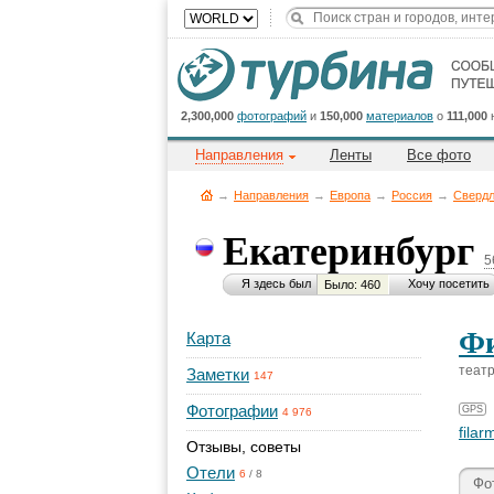
2,300,000
фотографий
и
150,000
материалов
о
111,000
Направления
Ленты
Все фото
→
Направления
→
Европа
→
Россия
→
Свердл
Екатеринбург
5
Я здесь был
Хочу посетить
Было: 460
Ф
Карта
театр
Заметки
147
Фотографии
GPS
4 976
filar
Отзывы, советы
Отели
6
/
8
Фо