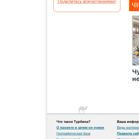
Поделитесь впечатлениями!
Ч
Ч
н
Что такое Турбина?
Ваша информ
О проекте и зачем он нужен
Виды матери
Географическая база
Правила сай