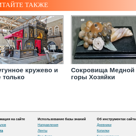
ИТАЙТЕ ТАКЖЕ
угунное кружево и
Сокровища Медной
е только
горы Хозяйки
ация на сайте
Использование базы знаний
Об инструментах сайта
алов
Направления
Дневники
та
Ленты
Копилки