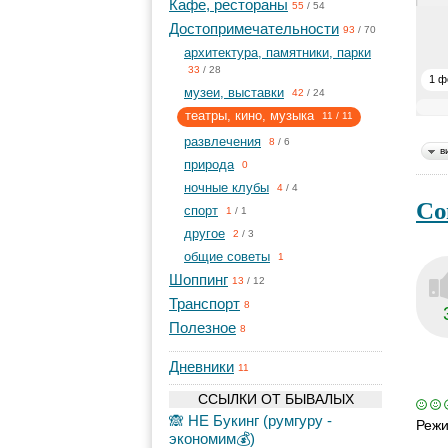
Кафе, рестораны
55
/
54
Достопримечательности
93
/
70
архитектура, памятники, парки
33
/
28
1 ф
музеи, выставки
42
/
24
театры, кино, музыка
11
/
11
развлечения
8
/
6
в
природа
0
ночные клубы
4
/
4
Со
спорт
1
/
1
другое
2
/
3
общие советы
1
Шоппинг
13
/
12
Транспорт
8
Полезное
8
Дневники
11
ССЫЛКИ ОТ БЫВАЛЫХ
🙈 НЕ Букинг (румгуру -
Режи
экономим💰)