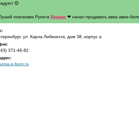
радуют 🤑
 Луший поисковик Рунета
Яндекс
❤ начал продавать авиа авиа-биле
с:
катеринбург, ул. Карла Либкнехта, дом 38, корпус а
фон:
343) 371-46-82
адрес:
monia.e-burg.ru