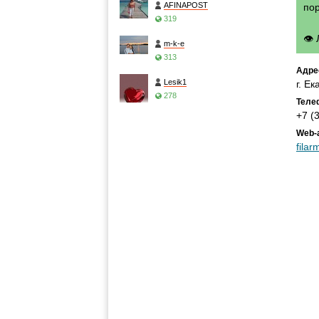
AFINAPOST
по
319
👁
m-k-e
313
Адре
Lesik1
г. Е
278
Теле
+7 (
Web-
filar