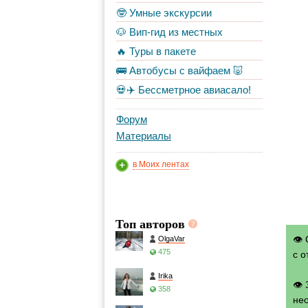
🤓 Умные экскурсии
🐶 Вип-гид из местных
🔥 Туры в пакете
🚌 Автобусы с вайфаем 🐷
💀✈️ Бессметрное авиасало!
Форум
Материалы
в Моих лентах
Топ авторов
👁 
OlgaVar
475
с о
Irika
👁
358
нео