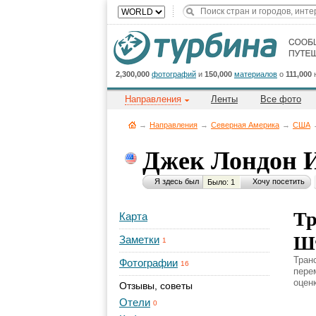
2,300,000
фотографий
и
150,000
материалов
о
111,000
Направления
Ленты
Все фото
→
Направления
→
Северная Америка
→
CША
Джек Лондон 
Я здесь был
Хочу посетить
Было: 1
Тр
Карта
Ш
Заметки
1
Тран
Фотографии
16
пере
оценк
Отзывы, советы
Отели
0