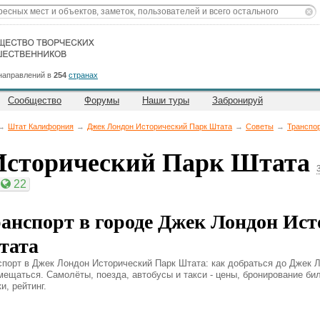
направлений в
254
странах
Сообщество
Форумы
Наши туры
Забронируй
→
Штат Калифорния
→
Джек Лондон Исторический Парк Штата
→
Советы
→
Транспо
Исторический Парк Штата
22
анспорт в городе Джек Лондон Ис
тата
спорт в Джек Лондон Исторический Парк Штата: как добраться до Джек 
мещаться. Самолёты, поезда, автобусы и такси - цены, бронирование би
и, рейтинг.