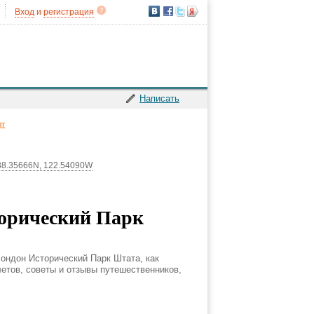
Вход
и
регистрация
Написать
рт
38.35666N, 122.54090W
торический Парк
Лондон Исторический Парк Штата, как
летов, советы и отзывы путешественников,