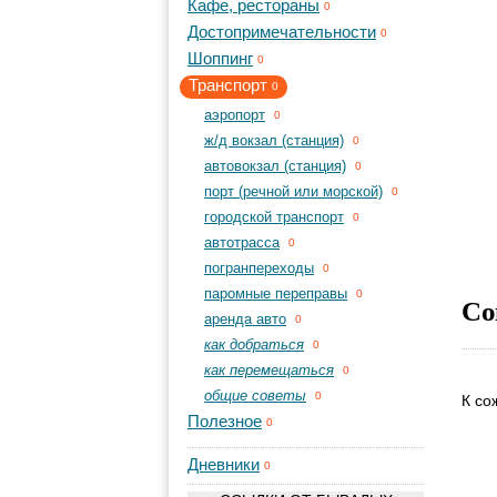
Кафе, рестораны
0
Достопримечательности
0
Шоппинг
0
Транспорт
0
aэропорт
0
ж/д вокзал (станция)
0
автовокзал (станция)
0
порт (речной или морской)
0
городской транспорт
0
автотрасса
0
погранпереходы
0
паромные переправы
0
Со
аренда авто
0
как добраться
0
как перемещаться
0
общие советы
0
К со
Полезное
0
Дневники
0