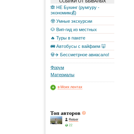
ССЫЛКИ ОТ БЫВАЛЫХ
🙈 НЕ Букинг (румгуру -
экономим💰)
🤓 Умные экскурсии
🐶 Вип-гид из местных
🔥 Туры в пакете
🚌 Автобусы с вайфаем 🐷
💀✈️ Бессметрное авиасало!
Форум
Материалы
в Моих лентах
Топ авторов
Reiser
22