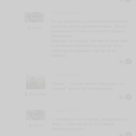
7 янв 2022, 15:16
Ну да, поросята и свиноматка показались
для этих целей неприемлимыми...Но вот
Hanya
количество-то тоже не соответствовало
изначально.
Впрочем по любому, эти места тоже одна
из визитных карточек Австралии. И на
самом деле красивая, как бы ее не
назвали...
3
7 янв 2022, 15:54
Фраза "...отсюда можно наблюдать за
китами" звучит более заманчиво.
Viktor-Viktor
1
7 янв 2022, 16:22
С китами да эти останцы, выходящие из
моря — картина была бы и вовсе
Hanya
фантастической...
2