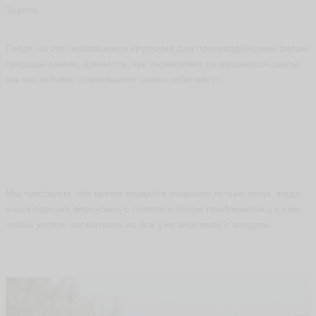
*
Завета.
V
ik
to
Глядя на эти оказавшиеся хрупкими для противодействия силам
r-
природы камни, думается, как интенсивно разрушаются скалы,
V
ik
как настойчиво отвоевывает океан себе место.
to
r
ья
.
ть
.
Щ
е
Мы чувствуем, что время возврата подошло только тогда, когда
р
наша парочка вернулась с полета и бегом приближалась к нам,
б
чтобы успеть посмотреть на все уже виденное с воздуха.
а
н
ь
.
П
а
в
е