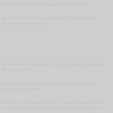
собратьям, которые волею судьбы застряли в воде.
При приближении также хорошо видна слоистость скал,
и
созданных за многие века.
р
и
н
.
а
з
а
.
м
у
р
Делаем много попыток сделать фото с собой, но и тут мешает
н
и
сетка-ограждение.
к
о
в
Проходим чуть левее, откуда к уже увиденным останцам
а
добавляется еще один.
ir
al
d
Посчитано, что ежегодно этот сайт посещают два миллиона
a
человек, и мы были среди них в этом году! Любопытно, что
ья
ть