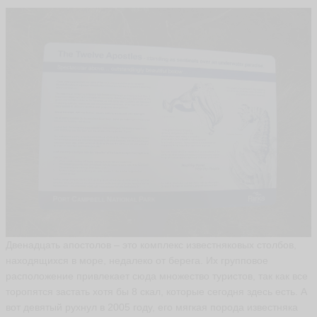
М
а
й
я
m
a
y
a
ья
ть
А
н
Двенадцать апостолов – это комплекс известняковых столбов,
д
р
находящихся в море, недалеко от берега. Их групповое
е
расположение привлекает сюда множество туристов, так как все
й
торопятся застать хотя бы 8 скал, которые сегодня здесь есть. А
M
вот девятый рухнул в 2005 году, его мягкая порода известняка
el