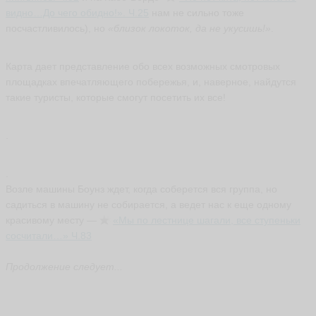
видно…До чего обидно!». Ч.25
нам не сильно тоже
посчастливилось), но
«близок локоток, да не укусишь!»
.
Карта дает представление обо всех возможных смотровых
площадках впечатляющего побережья, и, наверное, найдутся
такие туристы, которые смогут посетить их все!
.
.
Возле машины Боунз ждет, когда соберется вся группа, но
садиться в машину не собирается, а ведет нас к еще одному
красивому месту —
«Мы
по лестнице шагали, все ступеньки
сосчитали…» Ч.83
Продолжение следует...