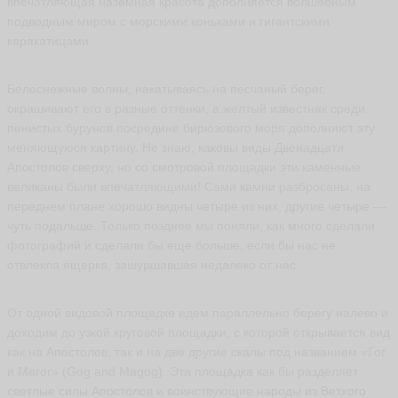
впечатляющая наземная красота дополняется волшебным
подводным миром с морскими коньками и гигантскими
каракатицами.
И
р
Белоснежные волны, накатываясь на песчаный берег,
и
окрашивают его в разные оттенки, а желтый известняк среди
н
пенистых бурунов посредине бирюзового моря дополняют эту
а
меняющуюся картину. Не знаю, каковы виды Двенадцати
m
a
Апостолов сверху, но со смотровой площадки эти каменные
rli
великаны были впечатляющими! Сами камни разбросаны, на
s
переднем плане хорошо видны четыре из них, другие четыре —
ья
чуть подальше. Только позднее мы поняли, как много сделали
ть
фотографий и сделали бы еще больше, если бы нас не
отвлекла ящерка, зашуршавшая недалеко от нас.
В
От одной видовой площадке идем параллельно берегу налево и
и
к
доходим до узкой круговой площадки, с которой открывается вид
т
как на Апостолов, так и на две другие скалы под названием «Гог
о
и Магог» (Gog and Magog). Эта площадка как бы разделяет
р
светлые силы Апостолов и воинствующие народы из Ветхого
**