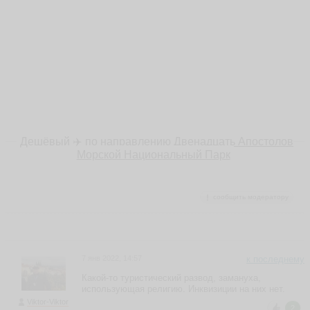
Дешёвый ✈️ по направлению
Двенадцать Апостолов
Морской Национальный Парк
сообщить модератору
7 янв 2022, 14:57
к последнему
Какой-то туристический развод, замануха,
использующая религию. Инквизиции на них нет.
Viktor-Viktor
2