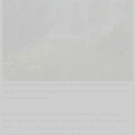
л
S
hc
he
ья
ть
Делаем на прощанье последние фото на наклонной площадке,
где не так навязчиво в кадр лезет ограждение и направляемся к
стоянке нашей машины.
В инфоцентре снимаем карту и обнаруживаем, что отсюда
можно наблюдать за китами. Вот снова мы так близко к ним (в
ЮАР —
Капский
полуостров: пляж Валунов и колонии
пингвинов. Ч.82
и на Кабо-Верде -
«Но
нет кита, нет кита не