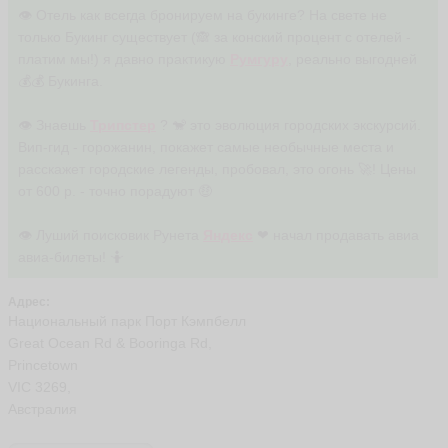
👁 Отель как всегда бронируем на букинге? На свете не
только Букинг существует (🙈 за конский процент с отелей -
платим мы!) я давно практикую
Румгуру
, реально выгодней
💰💰 Букинга.
👁 Знаешь
Трипстер
? 🐒 это эволюция городских экскурсий.
Вип-гид - горожанин, покажет самые необычные места и
расскажет городские легенды, пробовал, это огонь 🚀! Цены
от 600 р. - точно порадуют 🤑
👁 Луший поисковик Рунета
Яндекс
❤ начал продавать авиа
авиа-билеты! 🤷
Адрес:
Национальный парк Порт Кэмпбелл
Great Ocean Rd & Booringa Rd,
Princetown
VIC 3269,
Австралия