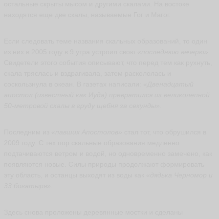
остальные скрыты мысом и другими скалами. На востоке
1
находятся еще две скалы, называемые Гог и Магог.
ья
ть
Если следовать теме названия скальных образований, то один
из них в 2005 году в 9 утра устроил свою
«последнюю вечерю»
.
Свидетели этого события описывают, что перед тем как рухнуть,
А
скала тряслась и вздрагивала, затем раскололась и
л
е
соскользнула в океан. В газетах написали:
«Двенадцатый
ф
апостол (известный как Иуда) превратился из великолепной
т
50-метровой скалы в груду щебня за секунды»
.
и
н
а
Последним из
«павших Апостолов»
стал тот, что обрушился в
П
2009 году. С тех пор скальные образования медленно
о
с
подтачиваются ветром и водой, но одновременно замечено, как
т
появляются новые. Силы природы продолжают формировать
н
эту область, и останцы выходят из воды как
«дядька Черномор и
и
33 богатыря»
.
к
о
в
Здесь снова проложены деревянные мостки и сделаны
а