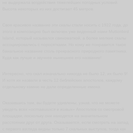
ni
не выдержала воздействия тяжелейших погодных условий.
c
Высота некоторых из них достигает 45 метров.
ki
y
ья
Свое красивое название эти скалы стали носить с 1922 года, до
ть
этого в композицию был включен уже виденный нами Muttonbird
Island, который назывался свиноматкой, а более мелкие скалы
ассоциировались с поросятками. Но кому же понравится такое
Е
банальное название столь прекрасного природного памятника.
л
Куда как лучше и звучнее нынешнее его название!
е
н
а
Интересно, что скал изначально никогда не было 12, их было 9!
С
И хотя их назвали в честь 12 библейских апостолов, каждому
м
отдельному камню не дали определенные имена.
и
р
н
Оказавшись там, вы будете удивлены, узнав, что не можете
о
в
увидеть всех
«оставшихся в живых»
Апостолов со смотровой
а
площадки, поскольку они находятся на значительном
L
расстоянии друг от друга. Оказывается, если смотреть на запад,
e
si
с первого взгляда видны только 7 скальных выступов, тогда как
k