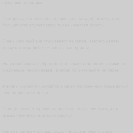
обзорные площадки.
A
FI
N
A
Повторюсь, что нам сильно повезло с погодой, потому что в
P
большинстве случаев здесь туман и мелкая морось.
O
S
T
ья
Очень красивый вид открывается на запад, и можно делать
ть
массу фотографий, чем заняты все туристы.
Если приблизить изображение, то камни становятся какими-то
М
сказочными персонажами, в своей попытке выйти на берег.
а
й
н
А волны кружатся и кружатся в своем бесконечном танце вокруг
у
них, не давая им покоя.
р
M
a
Солнце время от времени прячется, но уж если выходит, то
y
краски начинают играть по-новому!
n
ur
ья
Тени от прибрежных скал будто тянут свои руки к своим
ть