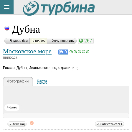
Title
Cейчас
Дубна
на
сайте:
267
Я здесь был
Хочу посетить
Было: 85
Московское море
9
природа
Россия
,
Дубна, Иваньковское водохранилище
Button
Фотографии
Карта
4 фото
вики-код
написать совет