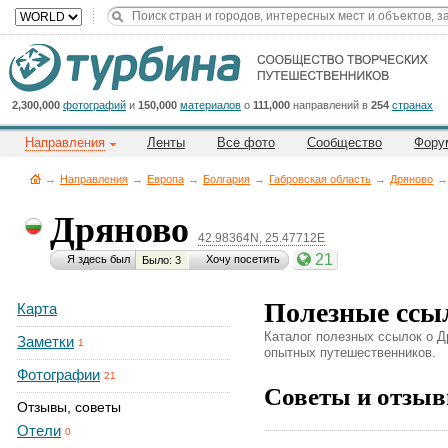
Title
Cейчас
на
сайте:
2,300,000
фотографий
и
150,000
материалов
о
111,000
направлений в
254
странах
Направления
Ленты
Все фото
Сообщество
Фору
→
Направления
→
Европа
→
Болгария
→
Габровская область
→
Дряново
→
Дряново
42.98364N, 25.47712E
Button
21
Я здесь был
Хочу посетить
Было: 3
Полезные ссы
Карта
Каталог полезных ссылок о Д
Заметки
1
опытных путешественников.
Фотографии
21
Советы и отзыв
Отзывы, советы
Отели
0