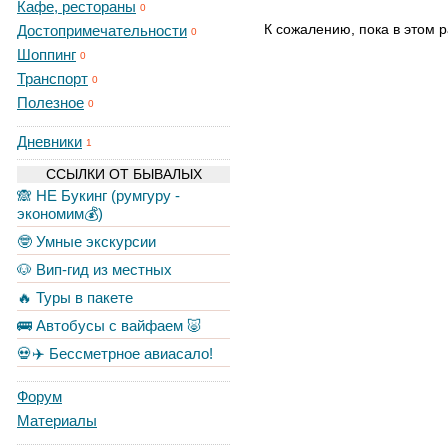
Кафе, рестораны
0
К сожалению, пока в этом р
Достопримечательности
0
Шоппинг
0
Транспорт
0
Полезное
0
Дневники
1
ССЫЛКИ ОТ БЫВАЛЫХ
🙈 НЕ Букинг (румгуру -
экономим💰)
🤓 Умные экскурсии
🐶 Вип-гид из местных
🔥 Туры в пакете
🚌 Автобусы с вайфаем 🐷
💀✈️ Бессметрное авиасало!
Форум
Материалы