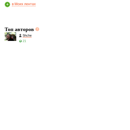
в Моих лентах
Топ авторов
Shche
21