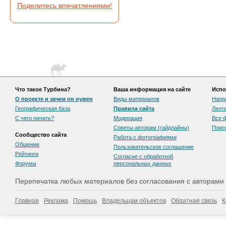
Поделитесь впечатлениями!
Что такое Турбина?
Ваша информация на сайте
Испо
О проекте и зачем он нужен
Виды материалов
Напр
Географическая база
Правила сайта
Лент
С чего начать?
Модерация
Все 
Советы авторам (гайдлайны)
Поис
Сообщество сайта
Работа с фотографиями
Общение
Пользовательскоe соглашение
Рейтинги
Согласие с обработкой
Форумы
персональных данных
Перепечатка любых материалов без согласования с авторами
Главная
Реклама
Помощь
Владельцам объектов
Обратная связь
К