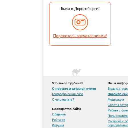
Были в Дорненбюрге?
Поделитесь впечатлениями!
Что такое Турбина?
Ваша информ
О проекте и зачем он нужен
Виды матери
Географическая база
Правила сай
С чего начать?
Модерация
Советы автор
Сообщество сайта
Работа с фо
Общение
Пользователь
Рейтинги
Согласие с о
Форумы
персональны