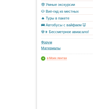
🤓 Умные экскурсии
🐶 Вип-гид из местных
🔥 Туры в пакете
🚌 Автобусы с вайфаем 🐷
💀✈️ Бессметрное авиасало!
Форум
Материалы
в Моих лентах