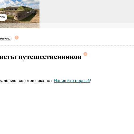
ото
ики-код
веты путешественников
жалению, советов пока нет.
Напишите первый
!