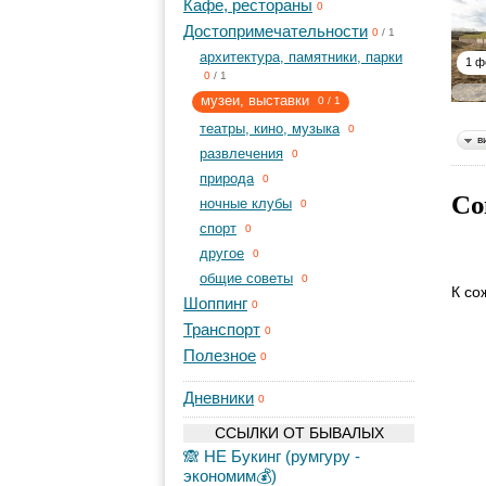
Кафе, рестораны
0
Достопримечательности
0
/
1
архитектура, памятники, парки
1 ф
0
/
1
музеи, выставки
0
/
1
театры, кино, музыка
0
в
развлечения
0
природа
0
Со
ночные клубы
0
спорт
0
другое
0
общие советы
0
К со
Шоппинг
0
Транспорт
0
Полезное
0
Дневники
0
ССЫЛКИ ОТ БЫВАЛЫХ
🙈 НЕ Букинг (румгуру -
экономим💰)