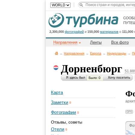
2,300,000
фотографий
и
150,000
материалов
о
111,000
Направления
Ленты
Все фото
→
Направления
→
Европа
→
Нидерланды
→
П
Дорненбюрг
51.88
Я здесь был
Хочу посетить
Было: 0
Фо
Карта
архит
Заметки
0
Фотографии
GPS
0
Отзывы, советы
Фо
Отели
0