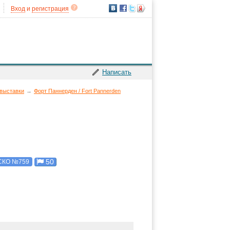
Вход
и
регистрация
Написать
 выставки
→
Форт Паннерден / Fort Pannerden
50
КО №759