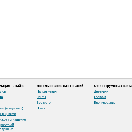
ация на сайте
Использование базы знаний
Об инструментах сайта
алов
Направления
Дневники
та
Ленты
Копилки
Все фото
Бронирование
ам (гайдлайны)
Поиск
тографиями
скоe соглашение
бработкой
х данных