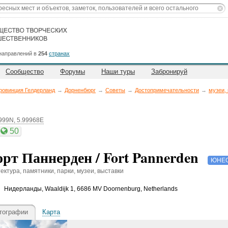
направлений в
254
странах
Сообщество
Форумы
Наши туры
Забронируй
ровинция Гелдерланд
→
Дорненбюрг
→
Советы
→
Достопримечательности
→
музеи,
999N, 5.99968E
50
рт Паннерден / Fort Pannerden
ЮНЕС
ектура, памятники, парки, музеи, выставки
Нидерланды
,
Waaldijk 1, 6686 MV Doornenburg, Netherlands
тографии
Карта