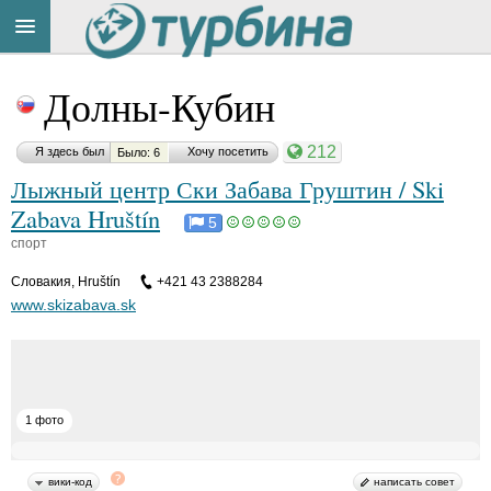
Title
Cейчас
Долны-Кубин
на
сайте:
212
Я здесь был
Хочу посетить
Было: 6
Лыжный центр Ски Забава Груштин / Ski
Zabava Hruštín
5
спорт
Button
Словакия
,
Hruštín
+421 43 2388284
www.skizabava.sk
1 фото
вики-код
написать совет