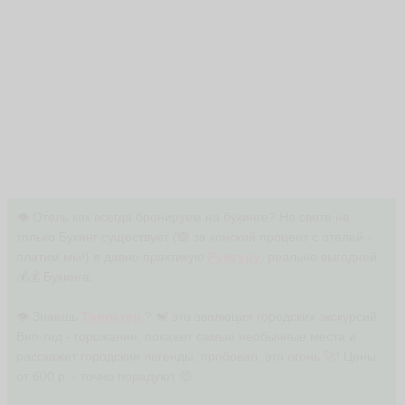
👁 Отель как всегда бронируем на букинге? На свете не
только Букинг существует (🙈 за конский процент с отелей -
платим мы!) я давно практикую
Румгуру
, реально выгодней
💰💰 Букинга.
👁 Знаешь
Трипстер
? 🐒 это эволюция городских экскурсий.
Вип-гид - горожанин, покажет самые необычные места и
расскажет городские легенды, пробовал, это огонь 🚀! Цены
от 600 р. - точно порадуют 🤑