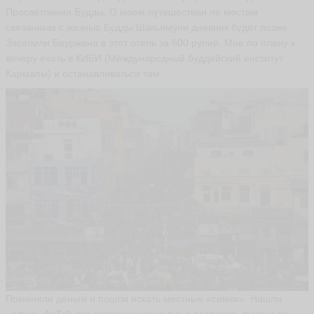
Просветления Будды. О моем путешествии по местам
связанным с жизнью Будды Шакьямуни дневник будет позже.
Заселили Бауржана в этот отель за 600 рупий. Мне по плану к
вечеру ехать в КИБИ (Международный буддийский институт
Кармапы) и останавливаться там.
Поменяли деньги и пошли искать местные «симки». Нашли
«офис» AirTell, где оставили копии виз и паспорта, фото и по