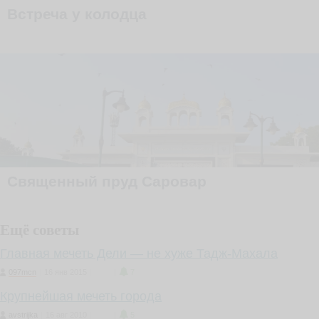
Встреча у колодца
Священный пруд Саровар
Ещё советы
Главная мечеть Дели — не хуже Тадж-Махала
097mcn
|
16 янв 2015
|
4
|
7
Крупнейшая мечеть города
avstrijka
|
16 авг 2010
|
1
|
5