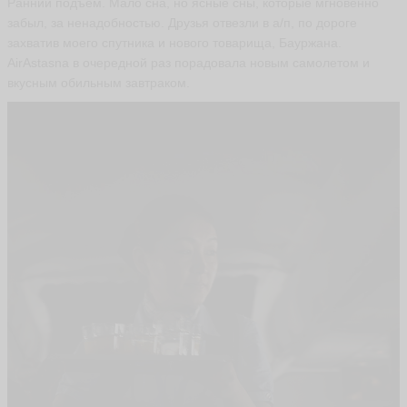
Ранний подъем. Мало сна, но ясные сны, которые мгновенно
Н
забыл, за ненадобностью. Друзья отвезли в а/п, по дороге
и
к
захватив моего спутника и нового товарища, Бауржана.
о
AirAstasna в очередной раз порадовала новым самолетом и
л
вкусным обильным завтраком.
а
й
Д
о
н
ц
о
в
D
o
n
ni
c
o
ья
ть
И