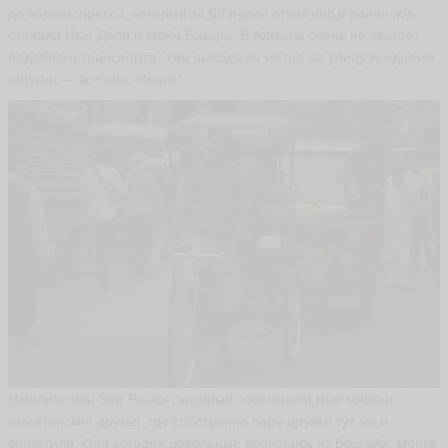
до аэроэкспресса, который за 60 рупий отвез нас в район ж/д
ья
станции Нью Дели и Мэйн Базара. В Алматы очень не хватает
ть
подобного транспорта. Уже выходя из метро на улицу ноздрями
ощутил — вот она, Индия!
Т
а
т
ь
я
н
а
H
a
n
y
a
ья
ть
Нашли отель Star Palace, который советовали мне многие
алматинские друзья, где собственно пару друзей тут же и
встретили. Они сегодня довольные вернулись из Бодгайи, места