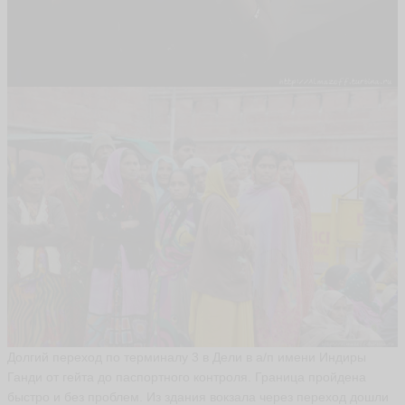
в
а
н
b
o
n
vi
v
a
nt
ья
ть
М
а
й
н
у
р
M
Долгий переход по терминалу 3 в Дели в а/п имени Индиры
a
y
Ганди от гейта до паспортного контроля. Граница пройдена
n
быстро и без проблем. Из здания вокзала через переход дошли
ur