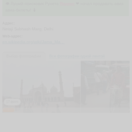
👁 Луший поисковик Рунета
Яндекс
❤ начал продавать авиа
авиа-билеты! 🤷
Адрес:
Netaji Subhash Marg, Delhi
Web-адрес:
en.wikipedia.org/wiki/Jama_Ma…
Выбор фотографии
Все фотографии одной лентой
17 фото