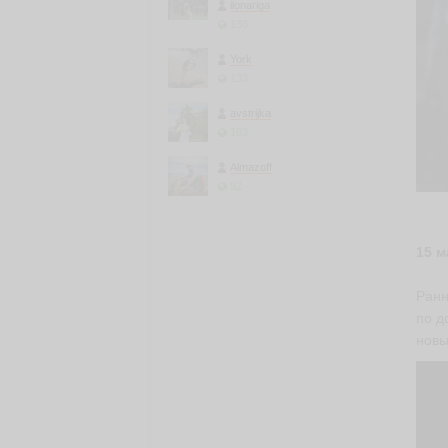
ilonariga
136
York
133
avstrijka
103
Almazoff
92
15 м
Ранн
по д
новы