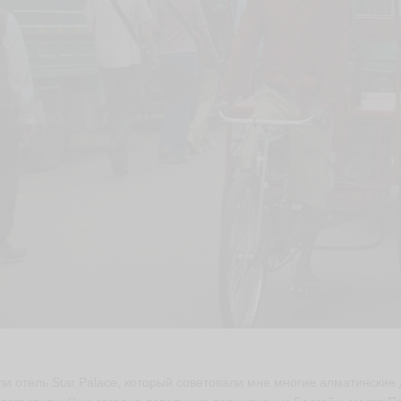
и отель Star Palace, который советовали мне многие алматинские д