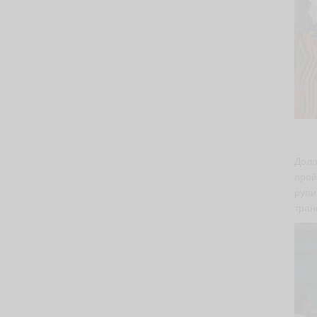
Долг
прой
рупи
тран