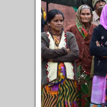
Фо
Кафе, рестораны
4
/
4
Достопримечательности
57
/
36
архитектура, памятники, парки
52
/
32
22 
музеи, выставки
5
/
4
театры, кино, музыка
0
развлечения
1
/
1
в
природа
2
/
2
ночные клубы
2
/
2
Со
спорт
0
другое
4
/
3
общие советы
0
Шоппинг
3
/
3
Транспорт
7
/
1
Полезное
1
Дневники
13
ССЫЛКИ ОТ БЫВАЛЫХ
Это
🙈 НЕ Букинг (румгуру -