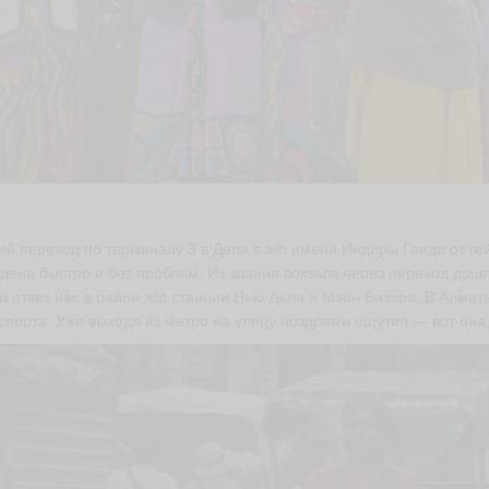
ий переход по терминалу 3 в Дели в а/п имени Индиры Ганди от ге
дена быстро и без проблем. Из здания вокзала через переход дошл
й отвез нас в район ж/д станции Нью Дели и Мэйн Базара. В Алмат
спорта. Уже выходя из метро на улицу ноздрями ощутил — вот она