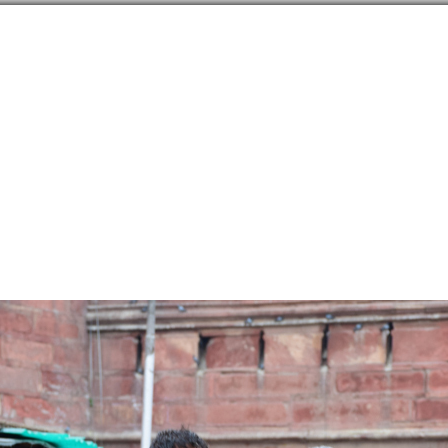
направлений в
254
странах
Сообщество
Форумы
Наши туры
Забронируй
 округ Дели
→
Дели
→
Советы
→
Достопримечательности
→
архитектура, памятники
шествия. Начало.
2053
четь Джама-Масджид / Mosque Jam
ектура, памятники, парки
Индия
,
Netaji Subhash Marg, Delhi
ikipedia.org/wiki/Jama_Masjid,_Delhi