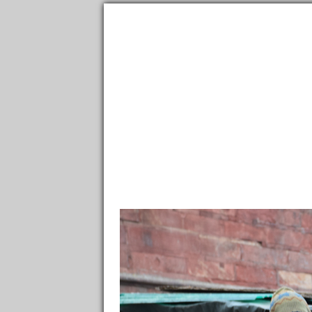
2,300,000
фотографий
и
150,000
материалов
о
111,000
Направления
Ленты
Все фото
→
Направления
→
Азия
→
Индия
→
Столичный
Masjid
→
Невероятная Индия. Дневник одного путе
Дели
28.62913N, 77.22839E
Я здесь был
Хочу посетить
Было: 238
Ме
Карта
архит
Заметки
113
Фотографии
GPS
3 225
en.w
Отзывы, советы
Отели
10
/
10