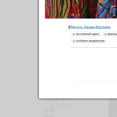
экономим💰)
🤓 Умные экскурсии
🐶 Вип-гид из местных
Весн
🔥 Туры в пакете
Гима
Мечеть Джама-Масджид
🚌 Автобусы с вайфаем 🐷
что 
постоянный адрес
вики-ко
💀✈️ Бессметрное авиасало!
сообщить модератору
Форум
Материалы
в Моих лентах
Вики-код направления:
Топ авторов
Napoleon
309