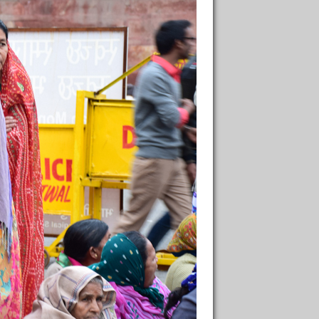
написать совет
3
←
→
ого
Almazoff