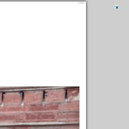
...
Вход
и
регистрация
Написать
, парки
→
Мечеть Джама-Масджид / Mosque Jama
a Masjid
32