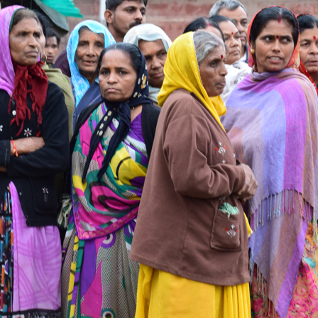
тографии
Карта
фото
ики-код
веты и отзывы путешественников (3)
Невероятная Индия. Дневник одн
путешествия. Начало.
7
Достопримечательности → архитектура, памятники, парки
4 марта 2019 года
|
|
|
|
20
|
821
12 (3)
GPS
т совет является частью дневника
«Невероятная Индия 2015»