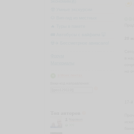
экономим💰)
🤓 Умные экскурсии
🐶 Вип-гид из местных
Прод
🔥 Туры в пакете
🚌 Автобусы с вайфаем 🐷
20 м
💀✈️ Бессметрное авиасало!
Сего
Форум
в на
Материалы
сочу
но о
в Моих лентах
Вики-код направления:
17-й
Топ авторов
Проч
Napoleon
иска
309
бана