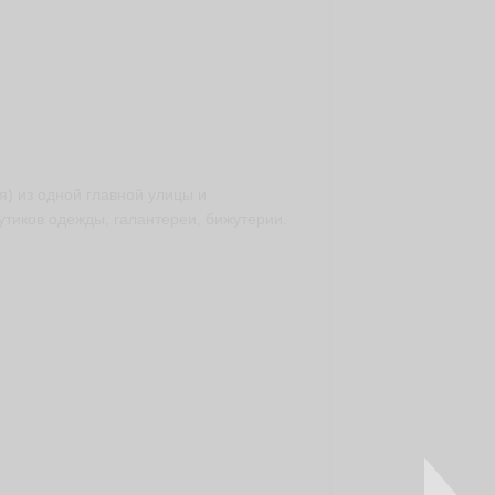
я) из одной главной улицы и
утиков одежды, галантереи, бижутерии.