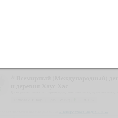
тографии
Карта
фото
ики-код
веты и отзывы путешественников (1)
Всемирный (Международный) ден
и деревня Хаус Хас
2
Достопримечательности → архитектура, памятники, парки, музеи, выставки, 
12 марта 2019 года
|
|
|
|
13
|
1157
2 (2)
GPS
т совет является частью дневника
«Невероятная Индия 2015»