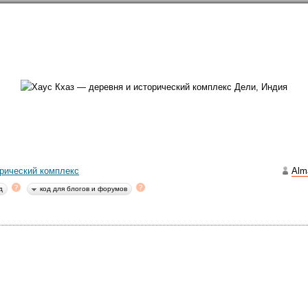
направлений в
254
странах
Сообщество
Форумы
Наши туры
Забронируй
 округ Дели
→
Дели
→
Советы
→
Достопримечательности
→
архитектура, памятники
й) день Счастья и деревня Хаус Хас
рический комплекс
Alm
2052
д
код для блогов и форумов
ус Кхаз — деревня и исторический 
as
13
ектура, памятники, парки, музеи, выставки, развлечения, ночные клубы
Индия
,
No: 14, Hauz Khas Village, Deer Park, Hauz Khas, New Delhi, Delhi 11