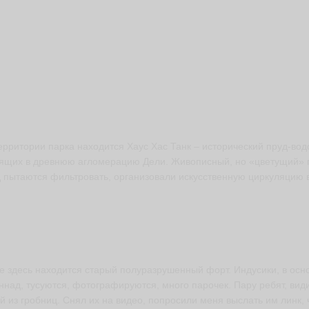
ерритории парка находится Хаус Хас Танк – исторический пруд-вод
ящих в древнюю агломерацию Дели. Живописный, но «цветущий» п
 пытаются фильтровать, организовали искусственную циркуляцию в
е здесь находится старый полуразрушенный форт. Индусики, в осно
ннад, тусуются, фотографируются, много парочек. Пару ребят, вид
й из гробниц. Снял их на видео, попросили меня выслать им линк, 