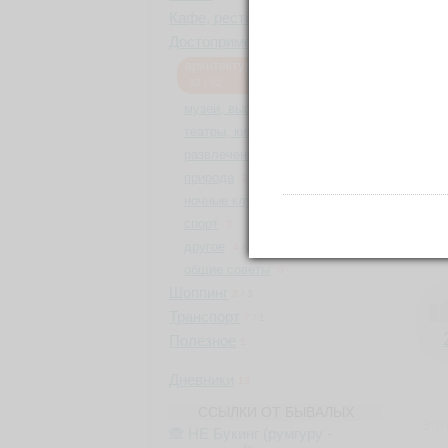
Фо
Кафе, рестораны
4
/
4
Достопримечательности
57
/
36
архитектура, памятники, парки
52
/
32
50 
музеи, выставки
5
/
4
театры, кино, музыка
0
развлечения
1
/
1
природа
в
2
/
2
ночные клубы
2
/
2
спорт
Со
0
другое
4
/
3
общие советы
0
Шоппинг
3
/
3
Транспорт
7
/
1
Полезное
1
Дневники
13
ССЫЛКИ ОТ БЫВАЛЫХ
Это
🙈 НЕ Букинг (румгуру -