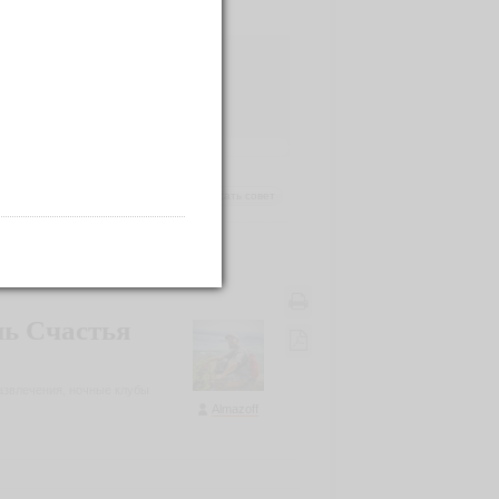
написать совет
ь Счастья
развлечения, ночные клубы
Almazoff