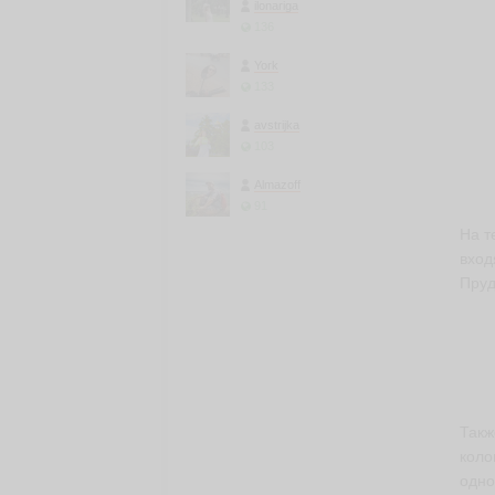
ilonariga
136
York
133
avstrijka
103
Almazoff
91
На т
вход
Пруд
Такж
коло
одно