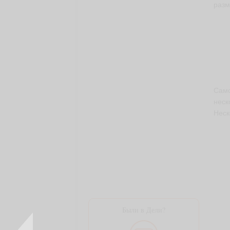
разм
Само
неск
Неск
Были в Дели?