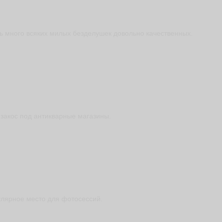
ь много всяких милых безделушек довольно качественных.
 закос под антикварные магазины.
лярное место для фотосессий.