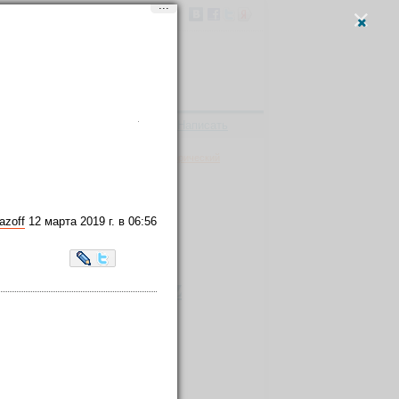
...
Вход
и
регистрация
Написать
, парки
→
Хаус Кхаз — деревня и исторический
azoff
12 марта 2019 г. в 06:56
LiveJournal
Twitter
комплекс / Hauz
0016, Индия