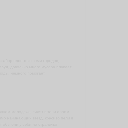
озабор одного из семи городов,
руд, довольно много мусора плавает.
оды, немного помогает.
вном молодежь, сидят в тени арок и
имо начинающих звезд, красиво пели в
чтобы они у себя на страничке