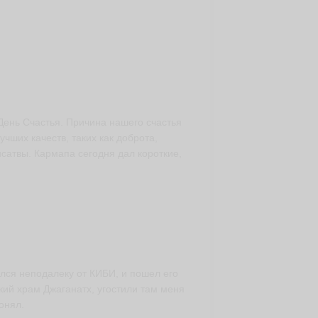
ень Счастья. Причина нашего счастья
чших качеств, таких как доброта,
исатвы. Кармапа сегодня дал короткие,
ался неподалеку от КИБИ, и пошел его
ский храм Джаганатх, угостили там меня
онял.