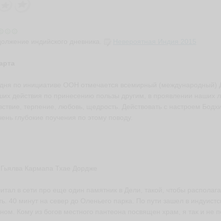
олжение индийского дневника.
Невероятная
Индия 2015
арта
дня по инициативе ООН отмечается всемирный (международный) Д
ших действия по принесению пользы другим, в проявлении наших лу
вствие, терпение, любовь, щедрость. Действовать с настроем Бодх
чень глубокие поучения по этому поводу.
 Гьялва Кармапа Тхае Дордже
итал в сети про еще один памятник в Дели, такой, чтобы располаг
ть. 40 минут на север до Оленьего парка. По пути зашел в индуист
ном. Кому из богов местного пантеона посвящен храм, я так и не п