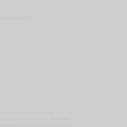
и на Пахар-Ганже.
енных поступков многократно
смысл совершать хорошие, пусть даже
с наступлением темноты в КИБИ зажгли