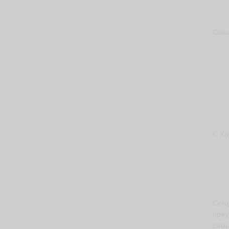
Совс
С Ха
Сего
преу
самы