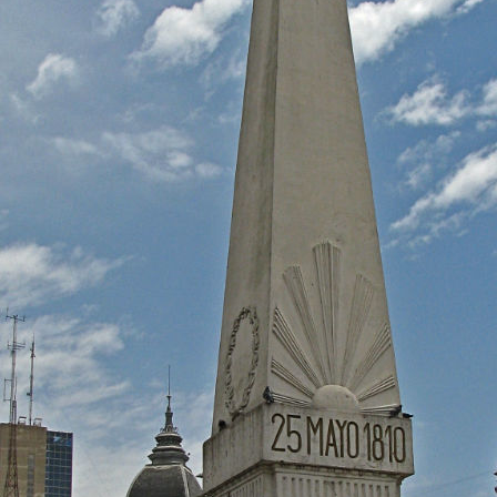
я семьями совершали длительное путешествие по Южной Америке
ональных парках Венесуэлы. Дальше, как говорится, мальчики нале
м улетели в антарктический круиз, а девочки в это время полетел
ых рейсов из Венесуэлы конечно же нет.Даже самолет Каракас-Буэн
лю, вот у нас и пал выбор провести два дня либо в Буэнос-Айресе
ю и чем то развлекать себя два дня там. Мы выбрали столицу.