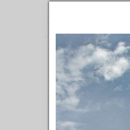
2,300,000
фотографий
и
150,000
материалов
о
111,000
Направления
Ленты
Все фото
→
Направления
→
Южная Америка
→
Аргентин
Буэнос-Айрес
34
Я здесь был
Хочу посетить
Было: 114
Карта
Заметки
145
Фотографии
5 021
Отзывы, советы
Знак
Отели
8
/
8