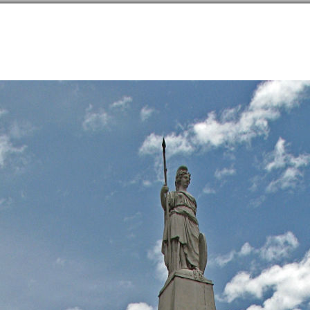
направлений в
254
странах
Сообщество
Форумы
Наши туры
Забронируй
а
→
Столичный округ
→
Буэнос-Айрес
→
Заметки
→
Буэнос диас, буэнос ночес, Бу
.60043S, 58.41362W
2125
Буэнос диас, буэнос ночес, Буэно
6 февраля 2016 года
|
|
|
41
|
6559
15 (7)
33
омство с Буэнос-Айресом было во многом вынужденным, может по