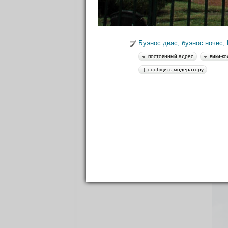
Буэнос диас, буэнос ночес,
постоянный адрес
вики-ко
сообщить модератору
В Бу
горо
тем 
Поср