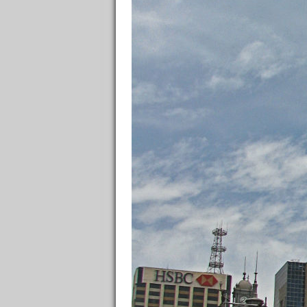
двум
Кафе, рестораны
9
/
9
наци
Достопримечательности
40
/
35
кумо
Шоппинг
2
/
2
прям
Транспорт
9
неде
Полезное
7
Земл
Дневники
9
ССЫЛКИ ОТ БЫВАЛЫХ
🙈 НЕ Букинг (румгуру -
экономим💰)
🤓 Умные экскурсии
🐶 Вип-гид из местных
🔥 Туры в пакете
🚌 Автобусы с вайфаем 🐷
💀✈️ Бессметрное авиасало!
Форум
Материалы