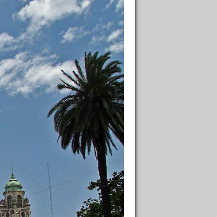
. Первую неделю провели в
во, девочки направо. Мы с другом-
и отдыхать на Маргариту. На Ушуайю
ос-Айрес летает всего два раза в
, либо перелететь сразу на Огненную