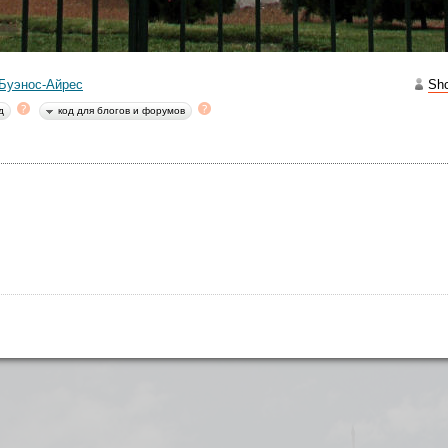
 Буэнос-Айрес
Sh
д
код для блогов и форумов
энос-Айрес мы прилетели утром. Нас сразу разместили в отеле, а н
ду. По описанию экскурсии я понял, что показывать здесь особо неч
более столицы страны, всегда есть административный центр... Так
еди установлен памятник Pirámide de Mayo