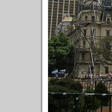
в Моих лентах
Вики-код направления:
Топ авторов
fencer-dv
501
maklai
225
iralda
139
vkumov
106
Christina
105