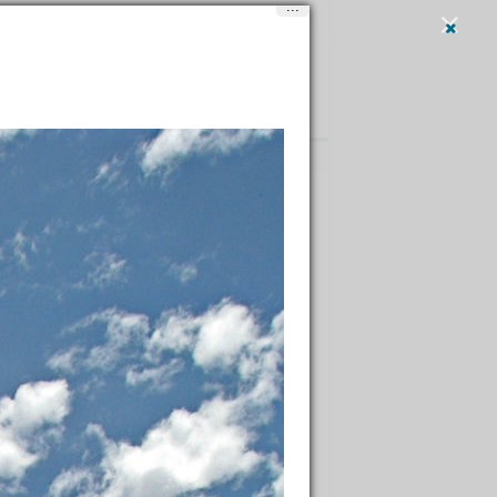
...
Вход
и
регистрация
Написать
энос-Айрес
с-Айрес
Shche
тому и не слишком желанным. Мы