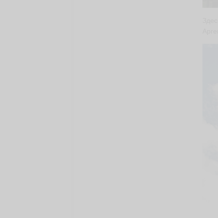
Здес
Арге