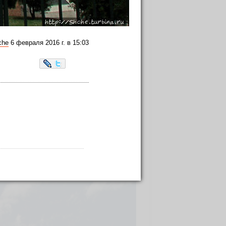
che
6 февраля 2016 г. в 15:03
LiveJournal
Twitter
а 12 часов организовали экскурсию по
его, но ведь в любом крупной городу,
 мы сперва попали на площадь Майо.