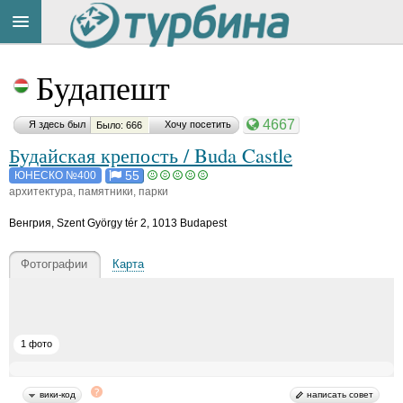
Title
Cейчас
Будапешт
на
сайте:
4667
Я здесь был
Хочу посетить
Было: 666
Будайская крепость / Buda Castle
55
ЮНЕСКО №400
архитектура, памятники, парки
Button
Венгрия
,
Szent György tér 2, 1013 Budapest
Фотографии
Карта
1 фото
вики-код
написать совет