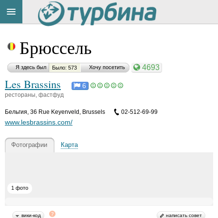
Title
Cейчас
Брюссель
на
сайте:
4693
Я здесь был
Хочу посетить
Было: 573
Les Brassins
6
рестораны, фастфуд
Бельгия
,
36 Rue Keyenveld, Brussels
02-512-69-99
Button
www.lesbrassins.com/
Фотографии
Карта
1 фото
вики-код
написать совет