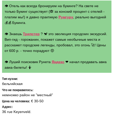
👁 Отель как всегда бронируем на букинге? На свете не
только Букинг существует (🙈 за конский процент с отелей -
платим мы!) я давно практикую
Румгуру
, реально выгодней
💰💰 Букинга.
👁 Знаешь
Трипстер
? 🐒 это эволюция городских экскурсий.
Вип-гид - горожанин, покажет самые необычные места и
расскажет городские легенды, пробовал, это огонь 🚀! Цены
от 600 р. - точно порадуют 🤑
👁 Луший поисковик Рунета
Яндекс
❤ начал продавать авиа
авиа-билеты! 🤷
Тип кухни:
бельгийская
Что не понравилось:
немножко район не "местный"
€ 30-50
Цена на человека:
Адрес:
36 rue Keyenveld.