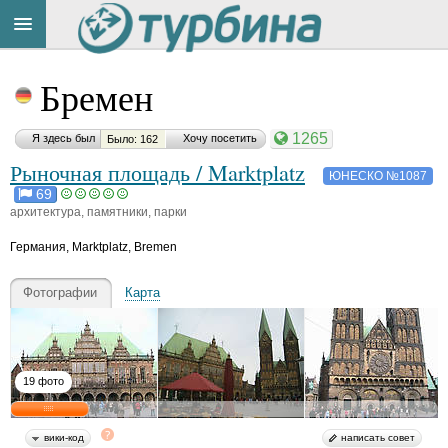
Title
Cейчас
Бремен
на
сайте:
1265
Я здесь был
Хочу посетить
Было: 162
Рыночная площадь / Marktplatz
ЮНЕСКО №1087
69
архитектура, памятники, парки
Button
Германия
,
Marktplatz, Bremen
Фотографии
Карта
19 фото
вики-код
написать совет