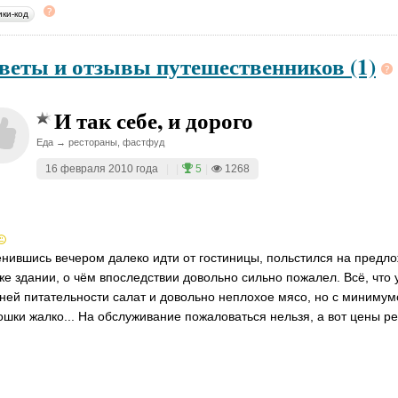
ики-код
веты и отзывы путешественников (1)
И так себе, и дорого
Еда → рестораны, фастфуд
16 февраля 2010 года
|
|
5
|
1268
нившись вечером далеко идти от гостиницы, польстился на предл
же здании, о чём впоследствии довольно сильно пожалел. Всё, что у
ней питательности салат и довольно неплохое мясо, но с минимум
ошки жалко... На обслуживание пожаловаться нельзя, а вот цены р