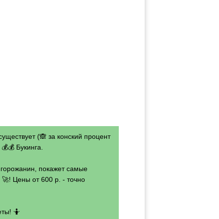
существует (🙈 за конский процент
💰💰 Букинга.
- горожанин, покажет самые
🚀! Цены от 600 р. - точно
ты! 🤷