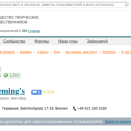
направлений в
254
странах
Сообщество
Форумы
Наши туры
Забронируй
я Бремен
→
Бремен
→
Советы
→
Еда
→
рестораны, фастфуд
→
Fleming's
→
И так 
E
1265
eming's
5
ораны, фастфуд
Германия
,
Bahnhofsplatz 17-18, Bremen
+49 421 160 3160
ты доступны для зарегистрированных пользователей.
Зарегистриру