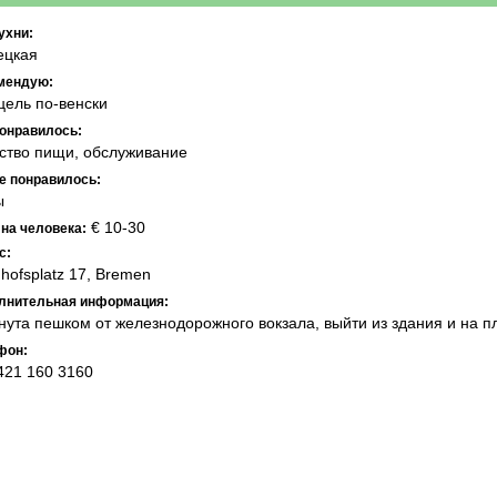
ухни:
ецкая
мендую:
ель по-венски
понравилось:
ство пищи, обслуживание
не понравилось:
ы
€ 10-30
 на человека:
с:
hofsplatz 17, Bremen
лнительная информация:
нута пешком от железнодорожного вокзала, выйти из здания и на 
фон:
421 160 3160