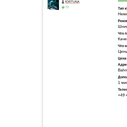
fORTUNA
73
Тип к
Нем
Реко
Шниц
Что 
Каче
Что 
Цен
Цена
Адре
Bahn
Допо
1 ми
Теле
+49 