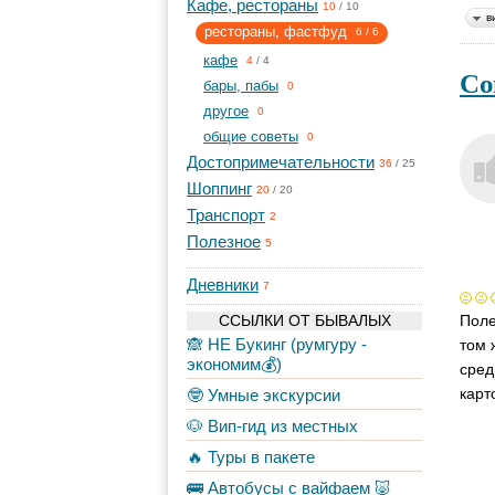
Кафе, рестораны
10
/
10
в
рестораны, фастфуд
6
/
6
кафе
4
/
4
Со
бары, пабы
0
другое
0
общие советы
0
Достопримечательности
36
/
25
Шоппинг
20
/
20
Транспорт
2
Полезное
5
Дневники
7
ССЫЛКИ ОТ БЫВАЛЫХ
Поле
🙈 НЕ Букинг (румгуру -
том 
экономим💰)
сред
карт
🤓 Умные экскурсии
🐶 Вип-гид из местных
🔥 Туры в пакете
🚌 Автобусы с вайфаем 🐷