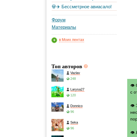
💀✈️ Бессметрное авиасало!
Форум
Материалы
в Моих лентах
Топ авторов
Vazlav
248
👁 
Larysa27
с о
120
👁
Donnico
96
нео
по
Seka
96
👁