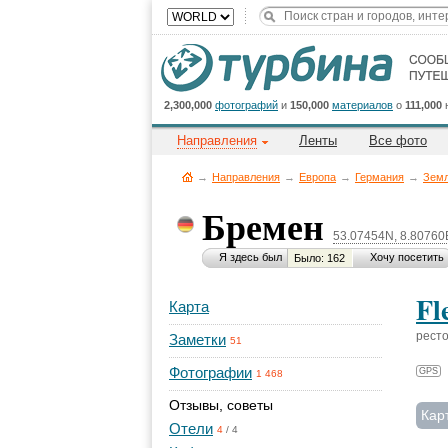
2,300,000
фотографий
и
150,000
материалов
о
111,000
Направления
Ленты
Все фото
→
Направления
→
Европа
→
Германия
→
Земл
Бремен
53.07454N, 8.80760
Я здесь был
Хочу посетить
Было: 162
Fl
Карта
рест
Заметки
51
Фотографии
GPS
1 468
Отзывы, советы
Кар
Отели
4
/
4