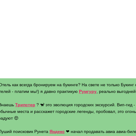
Отель как всегда бронируем на букинге? На свете не только Букинг 
телей - платим мы!) я давно практикую
Румгуру
, реально выгодней 
 Знаешь
Трипстер
? 🐒 это эволюция городских экскурсий. Вип-гид 
бычные места и расскажет городские легенды, пробовал, это огонь 
радуют 🤑
 Луший поисковик Рунета
Яндекс
❤ начал продавать авиа авиа-биле