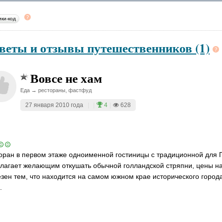
ики-код
веты и отзывы путешественников (1)
Вовсе не хам
Еда → рестораны, фастфуд
27 января 2010 года
|
|
4
|
628
оран в первом этаже одноименной гостиницы с традиционной для Г
лагает желающим откушать обычной голландской стряпни, цены на 
зен тем, что находится на самом южном крае исторического город
.