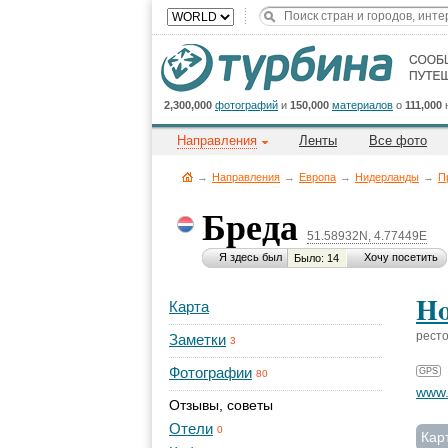
2,300,000
фотографий
и
150,000
материалов
о
111,000
Направления
Ленты
Все фото
→
Направления
→
Европа
→
Нидерланды
→
П
Бреда
51.58932N, 4.77449E
Я здесь был
Хочу посетить
Было: 14
Ho
Карта
рест
Заметки
3
Фотографии
GPS
80
www.
Отзывы, советы
Отели
0
Кар