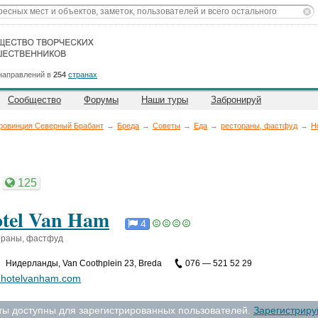
направлений в
254
странах
Сообщество
Форумы
Наши туры
Забронируй
ровинция Северный Брабант
→
Бреда
→
Советы
→
Еда
→
рестораны, фастфуд
→
H
125
tel Van Ham
4
ораны, фастфуд
Нидерланды
,
Van Coothplein 23, Breda
076 — 521 52 29
hotelvanham.com
ты доступны для зарегистрированных пользователей.
Зарегистриру