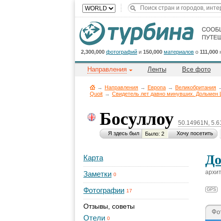
2,300,000
фотографий
и
150,000
материалов
о
111,000
Направления
Ленты
Все фото
→
Направления
→
Европа
→
Великобритания
Quoit
→
Свидетель лет давно минувших. Дольмен L
Босуллоу
50.14961N, 5.
Я здесь был
Хочу посетить
Было: 2
До
Карта
архит
Заметки
0
Фотографии
GPS
17
Отзывы, советы
Фо
Отели
0