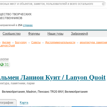
направлений в
254
странах
Сообщество
Форумы
Наши туры
Забронируй
→
Англия
→
Босуллоу
→
Советы
→
Достопримечательности
→
архитектура, памятни
anyon Quoit
61600W
31
льмен Ланион Куит / Lanyon Quoit
ектура, памятники, парки
Великобритания
,
Madron, Пензанс TR20 8NY, Великобритания
тографии
Карта