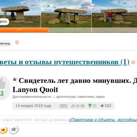
фото
ики-код
веты и отзывы путешественников (1)
Свидетель лет давно минувших. 
Lanyon Quoit
23
Достопримечательности → архитектура, памятники, парки
14 января 2019 года
|
|
|
|
31
|
502
11 (5)
GPS
т совет является частью дневника
«Памятники и объекты, достойн