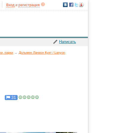
Вход
и
регистрация
Написать
ки, парки
→
Дольмен Ланион Куит / Lanyon
31