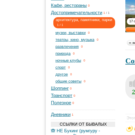
Кафе, рестораны
0
Достопримечательности
1
/
1
архитектура, памятники, парки
17 
1
/
1
музеи, выставки
0
театры, кино, музыка
0
в
развлечения
0
природа
0
Со
ночные клубы
0
спорт
0
другое
0
общие советы
0
Шоппинг
0
Транспорт
0
Полезное
0
Дневники
1
Это
ССЫЛКИ ОТ БЫВАЛЫХ
🙈 НЕ Букинг (румгуру -