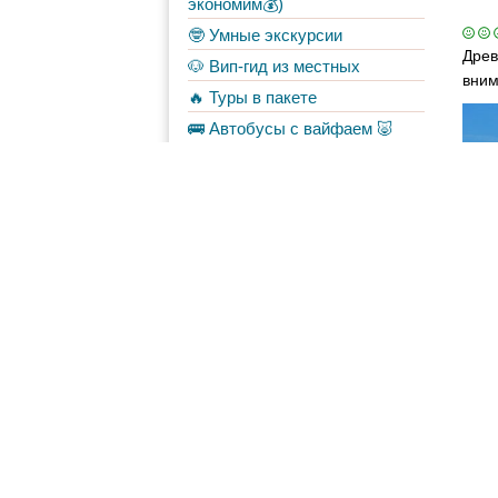
экономим💰)
🤓 Умные экскурсии
Древ
🐶 Вип-гид из местных
вним
🔥 Туры в пакете
🚌 Автобусы с вайфаем 🐷
💀✈️ Бессметрное авиасало!
Форум
Материалы
в Моих лентах
Топ авторов
Shche
31