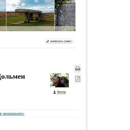
написать совет
Дольмен
Shche
ые внимания»