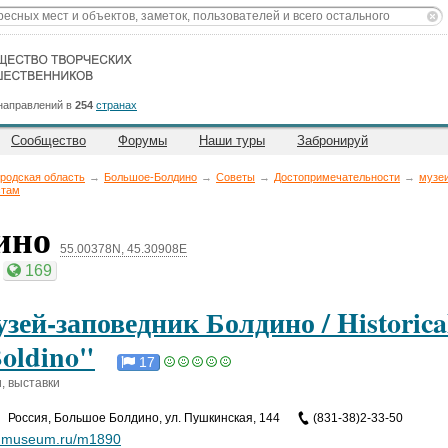
направлений в
254
странах
Сообщество
Форумы
Наши туры
Забронируй
родская область
→
Большое-Болдино
→
Советы
→
Достопримечательности
→
музеи
стам
ино
55.00378N, 45.30908E
169
зей-заповедник Болдино / Historic
oldino"
17
, выставки
Россия
,
Большое Болдино, ул. Пушкинская, 144
(831-38)2-33-50
.museum.ru/m1890