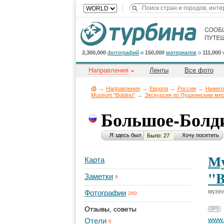
2,300,000
фотографий
и
150,000
материалов
о
111,000
Направления
Ленты
Все фото
→
Направления
→
Европа
→
Россия
→
Нижего
Museum "Boldino"
→
Экскурсия по Пушкинским ме
Большое-Болд
Я здесь был
Хочу посетить
Было: 27
Му
Карта
"B
Заметки
9
музеи
Фотографии
260
Отзывы, советы
GPS
www
Отели
0