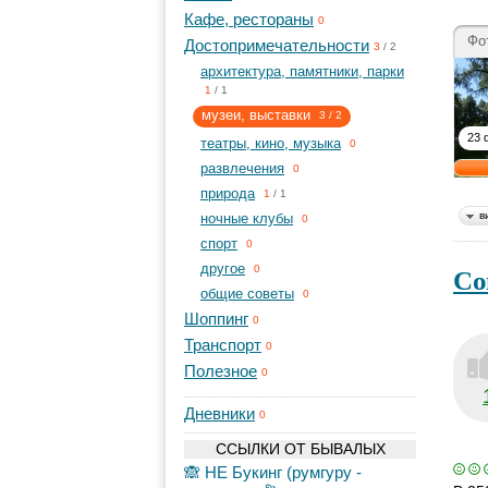
Кафе, рестораны
0
Фо
Достопримечательности
3
/
2
архитектура, памятники, парки
1
/
1
музеи, выставки
3
/
2
23 
театры, кино, музыка
0
развлечения
0
природа
1
/
1
в
ночные клубы
0
спорт
0
Со
другое
0
общие советы
0
Шоппинг
0
Транспорт
0
Полезное
0
Дневники
0
ССЫЛКИ ОТ БЫВАЛЫХ
🙈 НЕ Букинг (румгуру -