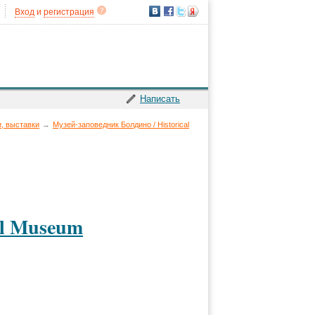
Вход
и
регистрация
Написать
, выставки
→
Музей-заповедник Болдино / Historical
al Museum