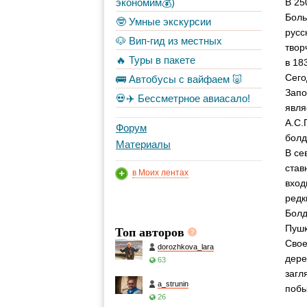
экономим💰)
В 25
Боль
🤓 Умные экскурсии
русс
🐶 Вип-гид из местных
твор
🔥 Туры в пакете
в 183
Сего
🚌 Автобусы с вайфаем 🐷
Запо
💀✈️ Бессметрное авиасало!
явля
А.С.
Форум
болд
Материалы
В се
став
в Моих лентах
вход
редк
Болд
Топ авторов
Пушк
Свое
dorozhkova_lara
дере
63
загл
a_strunin
побы
26