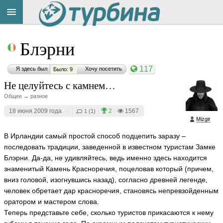
Title
Cейчас
Блэрни
на
сайте:
117
Я здесь был
Хочу посетить
Было: 9
Не целуйтесь с камнем…
Общее → разное
18 июня 2009 года
|
|
|
2
|
1567
1 (1)
Mizgir
Button
В Ирландии самый простой способ подцепить заразу –
последовать традиции, заведенной в известном туристам Замке
Блэрни. Да-да, не удивляйтесь, ведь именно здесь находится
знаменитый Камень Красноречия, поцеловав который (причем,
вниз головой, изогнувшись назад), согласно древней легенде,
человек обретает дар красноречия, становясь непревзойденным
оратором и мастером слова.
Теперь представьте себе, сколько туристов прикасаются к нему