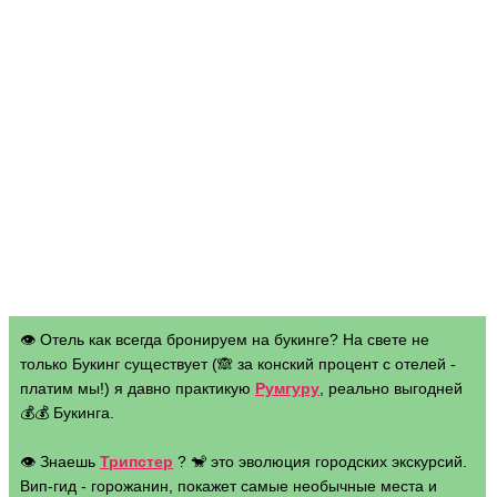
👁 Отель как всегда бронируем на букинге? На свете не
только Букинг существует (🙈 за конский процент с отелей -
платим мы!) я давно практикую
Румгуру
, реально выгодней
💰💰 Букинга.
👁 Знаешь
Трипстер
? 🐒 это эволюция городских экскурсий.
Вип-гид - горожанин, покажет самые необычные места и