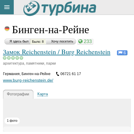
Материал
Title
Cейчас
понравился:
Бинген-на-Рейне
на
сайте:
233
Я здесь был
Хочу посетить
Было: 8
Замок Reichenstein / Burg Reichenstein
В
6
и
к
архитектура, памятники, парки
т
Button
о
Германия
,
Бинген-на-Рейне
06721 61 17
р
www.burg-reichenstein.de/
П
а
Фотографии
Карта
с
т
у
х
о
1 фото
в
V
ik