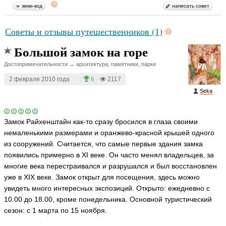
to
вики-код
написать совет
r
P
a
Советы и отзывы путешественников (1)
st
o
Большой замок на горе
u
k
h
Достопримечательности → архитектура, памятники, парки
o
v
2 февраля 2010 года
|
|
6
|
2117
ья
Seka
ть
Замок Райхенштайн как-то сразу бросился в глаза своими
немаленькими размерами и оранжево-красной крышей одного
из сооружений. Считается, что самые первые здания замка
появились примерно в XI веке. Он часто менял владельцев, за
многие века перестраивался и разрушался и был восстановлен
уже в XIX веке. Замок открыт для посещения, здесь можно
увидеть много интересных экспозиций. Открыто: ежедневно с
10.00 до 18.00, кроме понедельника. Основной туристический
сезон: с 1 марта по 15 ноября.