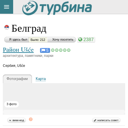
Title
Cейчас
Белград
на
сайте:
2387
Я здесь был
Хочу посетить
Было: 212
Район Ušće
5
архитектура, памятники, парки
Сербия
,
Ušće
Button
Фотографии
Карта
3 фото
вики-код
написать совет