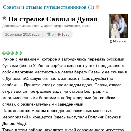
Советы и отзывы путешественников (1)
На стрелке Саввы и Дуная
Достопримечательности → архитектура, памятники, парки
20 января 2010 года
|
|
5
|
1695
Florence
Район с названием, которое я затрудняюсь передать русскими
буквами (слово Ушће по-сербски означает устье) представляет
собой парковую местность на левом берегу Саввы у ее слияния
с Дунаем. БОльшую его часть занимает Парк Дружбы (по-
сербски — Приятельства) с променадом вдоль Саввы, откуда
открываются прекрасные виды на старый Белград, и с
многочисленными баржами и дебаркадерами (по-сербски —
сплав), с развлекательными заведениями.
Парк является местом проведения различных массовых
мероприятий и концертов (здесь выступали Роллинг Стоунз и
Депеш Мод).
Также в этом районе находится музей современного искусства,