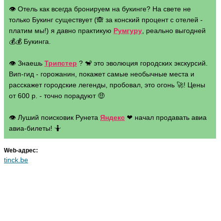
👁 Отель как всегда бронируем на букинге? На свете не
только Букинг существует (🙈 за конский процент с отелей -
платим мы!) я давно практикую
Румгуру
, реально выгодней
💰💰 Букинга.
👁 Знаешь
Трипстер
? 🐒 это эволюция городских экскурсий.
Вип-гид - горожанин, покажет самые необычные места и
расскажет городские легенды, пробовал, это огонь 🚀! Цены
от 600 р. - точно порадуют 🤑
👁 Луший поисковик Рунета
Яндекс
❤ начал продавать авиа
авиа-билеты! 🤷
Web-адрес:
tinck.be