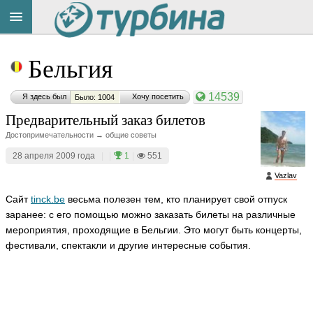
Title
Cейчас
Бельгия
на
сайте:
14539
Я здесь был
Хочу посетить
Было: 1004
Предварительный заказ билетов
Достопримечательности → общие советы
28 апреля 2009 года
|
|
1
|
551
Button
Vazlav
Сайт
tinck.be
весьма полезен тем, кто планирует свой отпуск
заранее: с его помощью можно заказать билеты на различные
мероприятия, проходящие в Бельгии. Это могут быть концерты,
фестивали, спектакли и другие интересные события.