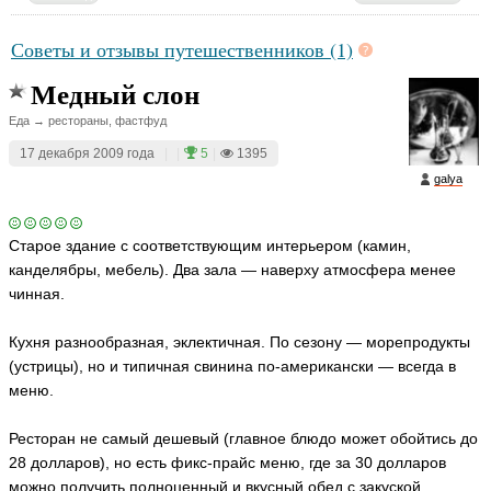
Советы и отзывы путешественников (1)
Медный слон
Еда → рестораны, фастфуд
17 декабря 2009 года
|
|
5
|
1395
galya
Старое здание с соответствующим интерьером (камин,
канделябры, мебель). Два зала — наверху атмосфера менее
чинная.
Кухня разнообразная, эклектичная. По сезону — морепродукты
(устрицы), но и типичная свинина по-американски — всегда в
меню.
Ресторан не самый дешевый (главное блюдо может обойтись до
28 долларов), но есть фикс-прайс меню, где за 30 долларов
можно получить полноценный и вкусный обед с закуской,