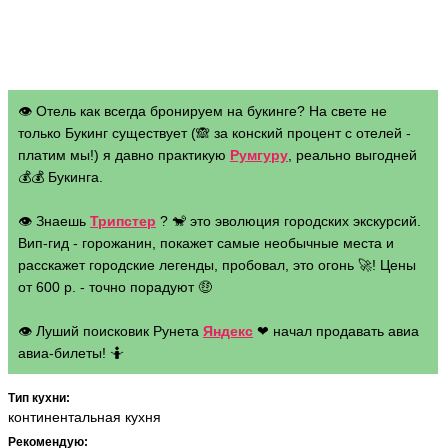
👁 Отель как всегда бронируем на букинге? На свете не
только Букинг существует (🙈 за конский процент с отелей -
платим мы!) я давно практикую
Румгуру
, реально выгодней
💰💰 Букинга.
👁 Знаешь
Трипстер
? 🐒 это эволюция городских экскурсий.
Вип-гид - горожанин, покажет самые необычные места и
расскажет городские легенды, пробовал, это огонь 🚀! Цены
от 600 р. - точно порадуют 🤑
👁 Луший поисковик Рунета
Яндекс
❤ начал продавать авиа
авиа-билеты! 🤷
Тип кухни:
континентальная кухня
Рекомендую: