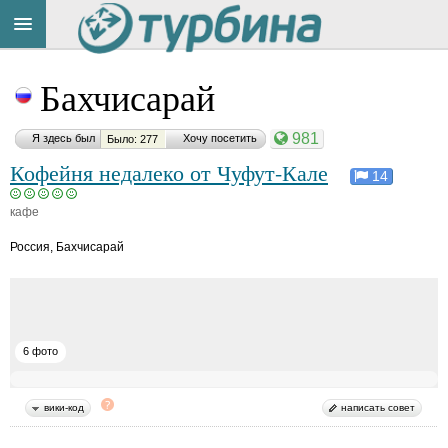
Title
Cейчас
Бахчисарай
на
сайте:
981
Я здесь был
Хочу посетить
Было: 277
Кофейня недалеко от Чуфут-Кале
14
кафе
Button
Россия
,
Бахчисарай
6 фото
вики-код
написать совет