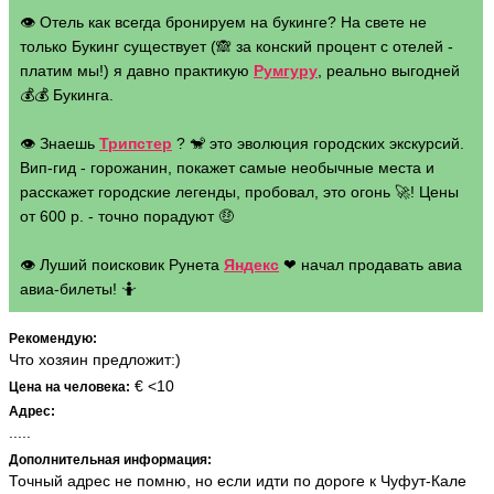
👁 Отель как всегда бронируем на букинге? На свете не
только Букинг существует (🙈 за конский процент с отелей -
платим мы!) я давно практикую
Румгуру
, реально выгодней
💰💰 Букинга.
👁 Знаешь
Трипстер
? 🐒 это эволюция городских экскурсий.
Вип-гид - горожанин, покажет самые необычные места и
расскажет городские легенды, пробовал, это огонь 🚀! Цены
от 600 р. - точно порадуют 🤑
👁 Луший поисковик Рунета
Яндекс
❤ начал продавать авиа
авиа-билеты! 🤷
Рекомендую:
Что хозяин предложит:)
€ <10
Цена на человека:
Адрес:
.....
Дополнительная информация:
Точный адрес не помню, но если идти по дороге к Чуфут-Кале