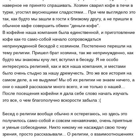
наверное не принято спрашивать. Хозяин сварил кофе в печи в
турке, угостил вкуснющими сладостями... При чем выглядело это
так, как будто мы зашли в гости к близкому другу, а не пришли в
обычное кафе совершить обмен "деньги-кофе".
В кофейне наша компания была единственной, и приготовление
кофе как-то само-собой начало сопровождаться
непринужденной беседой с хозяином. Постепенно перешли на
тему религии. Пришел брат хозяина, так же непринужденно, как
будто мы знакомы кучу лет, вступил в беседу. Я не особо
интересуюсь религией, как и вся наша компания, и местами
было очень стыдно за нашу дремучесть. Это же все история на
самом деле, а не выдумки! Мы об их религии не знаем ничего, а
они о нашей рассказали много всего, и не только о нашей...
После посещения кофейни я дала себе слово начать изучать
это все, о чем благополучно вскорости забыла :(
Бесед о религии вообще обычно я остерегаюсь, но здесь это
получилось само-собой и совсем ненавязчиво, очень приятные
и умные собеседники. Никто никому не насаждал свою точку
зрения, просто рассказывали... О религии, о взаимоотношениях