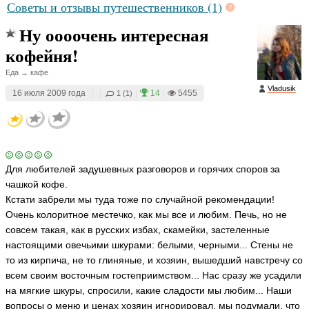
Советы и отзывы путешественников (1)
Ну оооочень интересная
кофейня!
Еда → кафе
Vladusik
16 июля 2009 года
|
|
|
14
|
5455
1 (1)
Для любителей задушевных разговоров и горячих споров за
чашкой кофе.
Кстати забрели мы туда тоже по случайной рекомендации!
Очень колоритное местечко, как мы все и любим. Печь, но не
совсем такая, как в русских избах, скамейки, застеленные
настоящими овечьими шкурами: белыми, черными... Стены не
то из кирпича, не то глиняные, и хозяин, вышедший навстречу со
всем своим восточным гостеприимством... Нас сразу же усадили
на мягкие шкуры, спросили, какие сладости мы любим... Наши
вопросы о меню и ценах хозяин игнорировал, мы подумали, что