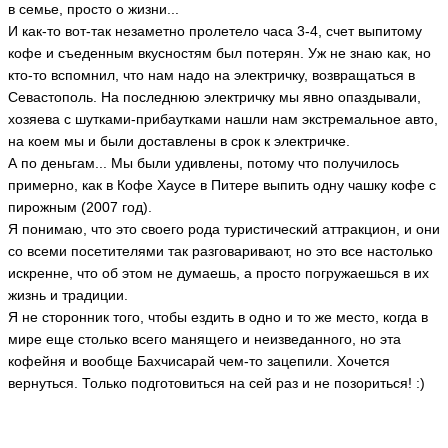
в семье, просто о жизни...
И как-то вот-так незаметно пролетело часа 3-4, счет выпитому
кофе и съеденным вкусностям был потерян. Уж не знаю как, но
кто-то вспомнил, что нам надо на электричку, возвращаться в
Севастополь. На последнюю электричку мы явно опаздывали,
хозяева с шутками-прибаутками нашли нам экстремальное авто,
на коем мы и были доставлены в срок к электричке.
А по деньгам... Мы были удивлены, потому что получилось
примерно, как в Кофе Хаусе в Питере выпить одну чашку кофе с
пирожным (2007 год).
Я понимаю, что это своего рода туристический аттракцион, и они
со всеми посетителями так разговаривают, но это все настолько
искренне, что об этом не думаешь, а просто погружаешься в их
жизнь и традиции.
Я не сторонник того, чтобы ездить в одно и то же место, когда в
мире еще столько всего манящего и неизведанного, но эта
кофейня и вообще Бахчисарай чем-то зацепили. Хочется
вернуться. Только подготовиться на сей раз и не позориться! :)