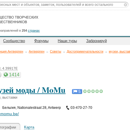
направлений в
254
странах
Сообщество
Форумы
Наши туры
Забронируй
нция Антверпен
→
Антверпен
→
Советы
→
Достопримечательности
→
музеи, выста
, 4.39917E
1414
зей моды / MoMu
5
, выставки
Бельгия
,
Nationalestraat 28, Antwerp
03-470-27-70
.momu.be/
тографии
Карта