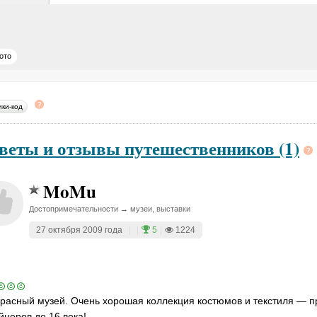
ото
ики-код
веты и отзывы путешественников (1)
MoMu
Достопримечательности → музеи, выставки
27 октября 2009 года
|
|
5
|
1224
расный музей. Очень хорошая коллекция костюмов и текстиля — п
йнеров до 16 века!