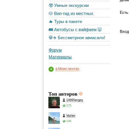
🤓 Умные экскурсии
Есть
🐶 Вип-гид из местных
🔥 Туры в пакете
🚌 Автобусы с вайфаем 🐷
Вход
💀✈️ Бессметрное авиасало!
Форум
Материалы
в Моих лентах
Топ авторов
1499Sergey
175
Vazlav
146