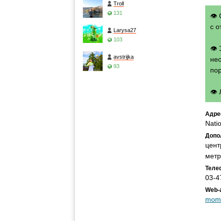
Troll
131
👁 
с о
Larysa27
103
👁
avstrijka
нео
93
по
👁
Адре
Natio
Допо
цент
метр
Теле
03-4
Web-
mom