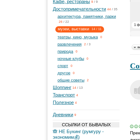
Кафе, рестораны
9
/
9
Достопримечательности
44
/
35
архитектура, памятники, парки
26
/
22
1 ф
музеи, выставки
14
/
11
театры, кино, музыка
0
развлечения
2
/
3
в
природа
0
ночные клубы
0
Со
спорт
0
другое
0
общие советы
2
Шоппинг
14
/
13
Транспорт
4
Полезное
4
Дневники
9
ССЫЛКИ ОТ БЫВАЛЫХ
🙈 НЕ Букинг (румгуру -
Прек
экономим💰)
диза