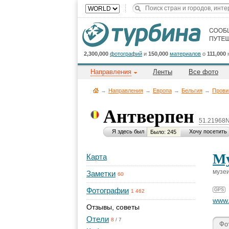
2,300,000
фотографий
и
150,000
материалов
о
111,000
Направления
Ленты
Все фото
→
Направления
→
Европа
→
Бельгия
→
Прови
Антверпен
51.21968N
Я здесь был
Хочу посетить
Было: 245
Му
Карта
музеи
Заметки
60
Фотографии
GPS
1 462
www
Отзывы, советы
Отели
8
/
7
Фо