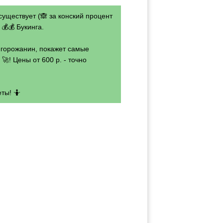
существует (🙈 за конский процент
💰💰 Букинга.
- горожанин, покажет самые
🚀! Цены от 600 р. - точно
ты! 🤷