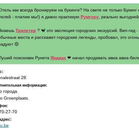
Отель как всегда бронируем на букинге? На свете не только Букинг 
телей - платим мы!) я давно практикую
Румгуру
, реально выгодней 
 Знаешь
Трипстер
? 🐒 это эволюция городских экскурсий. Вип-гид 
бычные места и расскажет городские легенды, пробовал, это огонь 
радуют 🤑
 Луший поисковик Рунета
Яндекс
❤ начал продавать авиа авиа-биле
с:
nalestraat 28.
лнительная информация:
р города.
о Groenplaats.
фон:
70-27-70
адрес:
u.be