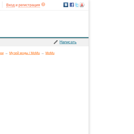
Вход
и
регистрация
Написать
вки
→
Музей моды / MoMu
→
MoMu