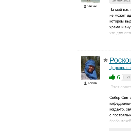
28 мая 2012
Vazlav
На мой взгл
не может ид
котором выд
храма и вну
что для авт
Роско
Церковь св
6
22
Tortilla
Этот сове
Собор Свято
кафедрально
когда-то, з
с постоялым
брабантской