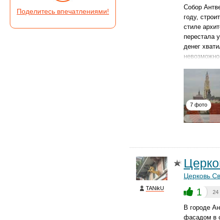
Собор Антве
Поделитесь впечатлениями!
году, строи
стиле архи
перестала у
денег хвати
невозможно
7 фото
Церко
Церковь С
TANikU
1
24
В городе Ан
фасадом в с