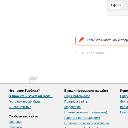
1 фото
Есть, что сказать об Антве
1—10 из 44 советов
Что такое Турбина?
Ваша информация на сайте
Испо
О проекте и зачем он нужен
Виды материалов
Напр
Географическая база
Правила сайта
Лент
С чего начать?
Модерация
Все 
Советы авторам (гайдлайны)
Поис
Сообщество сайта
Работа с фотографиями
Общение
Пользовательскоe соглашение
Рейтинги