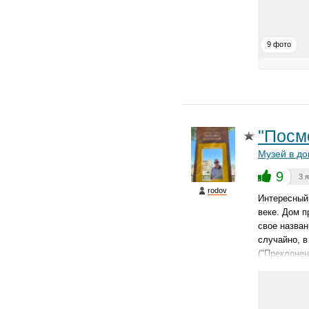
9 фото
"Посм
Музей в до
9
3 
rodov
Интересный 
веке. Дом п
свое назван
случайно, в
("Преклонен