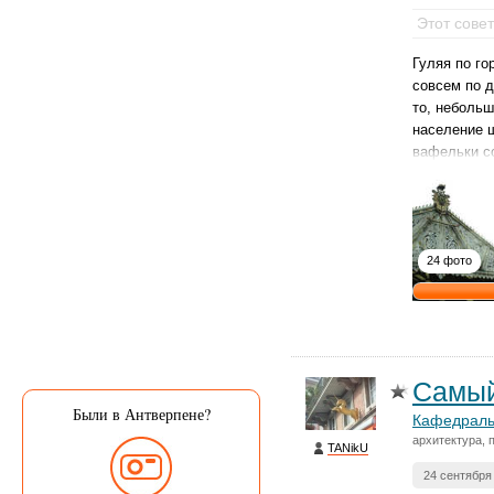
Этот сове
Гуляя по го
совсем по д
то, небольш
население ш
вафельки с
24 фото
Самый
Были в Антверпене?
Кафедраль
архитектура, 
TANikU
24 сентября