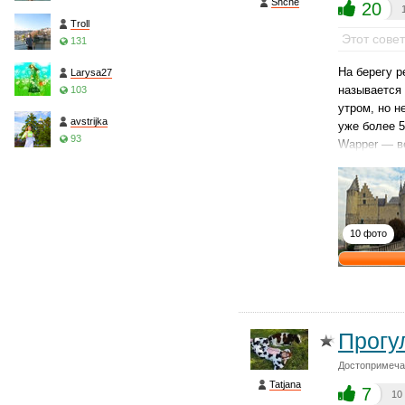
Shche
20
Troll
Этот сове
131
На берегу р
Larysa27
называется 
103
утром, но н
avstrijka
уже более 5
93
Wapper — в
10 фото
Прогу
Достопримеча
Tatjana
7
10