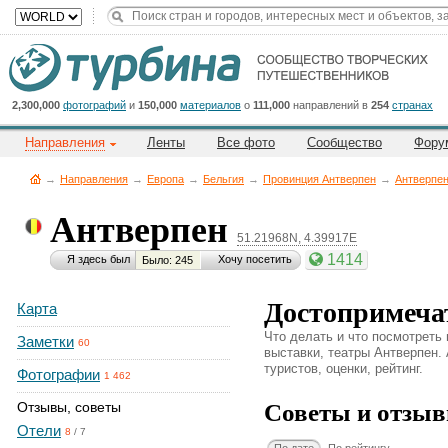
Title
Cейчас
на
сайте:
2,300,000
фотографий
и
150,000
материалов
о
111,000
направлений в
254
странах
Направления
Ленты
Все фото
Сообщество
Фору
→
Направления
→
Европа
→
Бельгия
→
Провинция Антверпен
→
Антверпе
Антверпен
51.21968N, 4.39917E
Button
1414
Я здесь был
Хочу посетить
Было: 245
Достопримеча
Карта
Что делать и что посмотреть
Заметки
60
выставки, театры Антверпен. 
туристов, оценки, рейтинг.
Фотографии
1 462
Советы и отзыв
Отзывы, советы
Отели
8
/
7