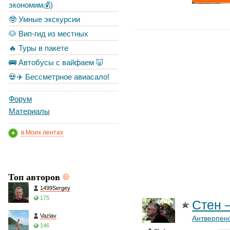
экономим💰)
🤓 Умные экскурсии
🐶 Вип-гид из местных
🔥 Туры в пакете
🚌 Автобусы с вайфаем 🐷
💀✈️ Бессметрное авиасало!
Форум
Материалы
в Моих лентах
Топ авторов
1499Sergey
175
Стен 
Vazlav
Антверпенс
146