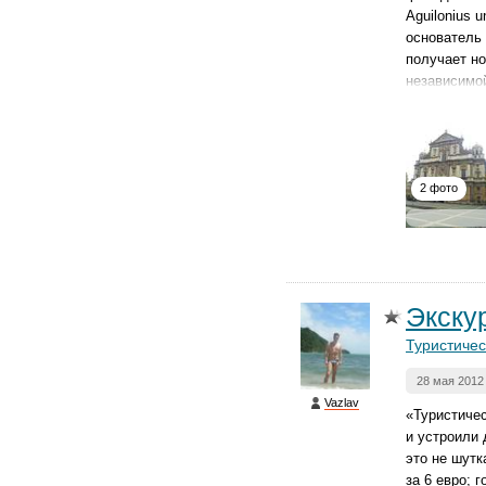
Aguilonius 
основатель 
получает но
независимо
2 фото
Экску
Туристичес
28 мая 2012
Vazlav
«Туристичес
и устроили 
это не шутк
за 6 евро; 