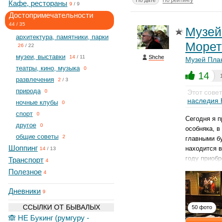
По дате
По рейтингу
Кафе, рестораны
9
/
9
Достопримечательности
44
/
35
Музей
архитектура, памятники, парки
Морет
26
/
22
музеи, выставки
Shche
14
/
11
Музей Пла
театры, кино, музыка
0
14
развлечения
2
/
3
природа
Этот сове
0
наследия
ночные клубы
0
спорт
0
Сегодня я п
другое
0
особняка, в
общие советы
2
главными бу
Шоппинг
находится в
14
/
13
году приоб
Транспорт
4
Полезное
4
Дневники
9
ССЫЛКИ ОТ БЫВАЛЫХ
50 фото
🙈 НЕ Букинг (румгуру -