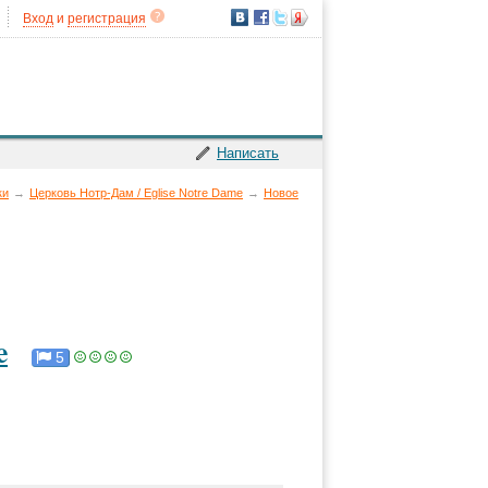
Вход
и
регистрация
Написать
ки
→
Церковь Нотр-Дам / Eglise Notre Dame
→
Новое
e
5