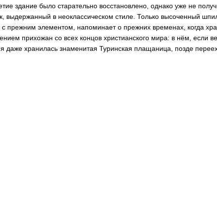
етие здание было старательно восстановлено, однако уже не полу
к, выдержанный в неоклассическом стиле. Только высоченный шпи
 с прежним элементом, напоминает о прежних временах, когда х
ением прихожан со всех концов христианского мира: в нём, если 
я даже хранилась знаменитая Туринская плащаница, позде перее