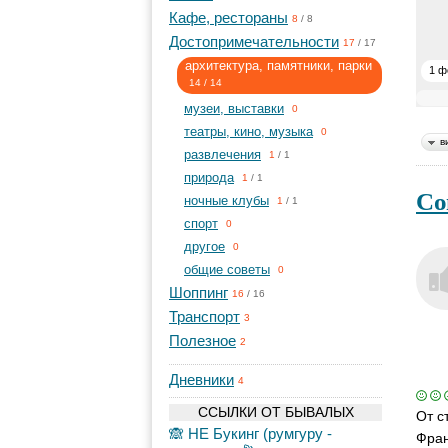
Кафе, рестораны
8
/
8
Достопримечательности
17
/
17
архитектура, памятники, парки
1 ф
14
/
14
музеи, выставки
0
театры, кино, музыка
0
в
развлечения
1
/
1
природа
1
/
1
Со
ночные клубы
1
/
1
спорт
0
другое
0
общие советы
0
Шоппинг
16
/
16
Транспорт
3
Полезное
2
Дневники
4
ССЫЛКИ ОТ БЫВАЛЫХ
От с
🙈 НЕ Букинг (румгуру -
Фран