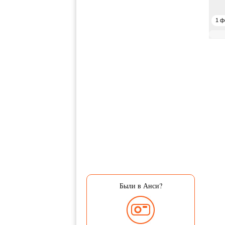
1 ф
Были в Анси?