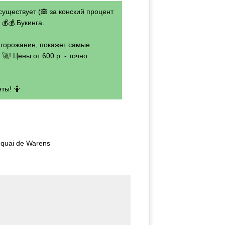
существует (🙈 за конский процент
💰💰 Букинга.
- горожанин, покажет самые
🚀! Цены от 600 р. - точно
ты! 🤷
 quai de Warens