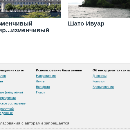
зменчивый
Шато Ивуар
ир...изменчивый
and Hôtel-Dieu или
ожий дом
ация на сайте
Использование базы знаний
Об инструментах сайта
алов
Направления
Дневники
та
Ленты
Копилки
Все фото
Бронирование
ам (гайдлайны)
Поиск
тографиями
скоe соглашение
бработкой
х данных
ласования с авторами запрещается.