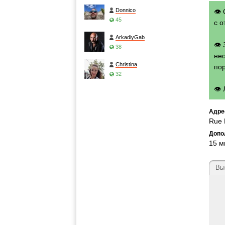
Donnico
👁 
45
с о
ArkadiyGab
👁
38
нео
Christina
по
32
👁
Адре
Rue 
Допо
15 м
Вы