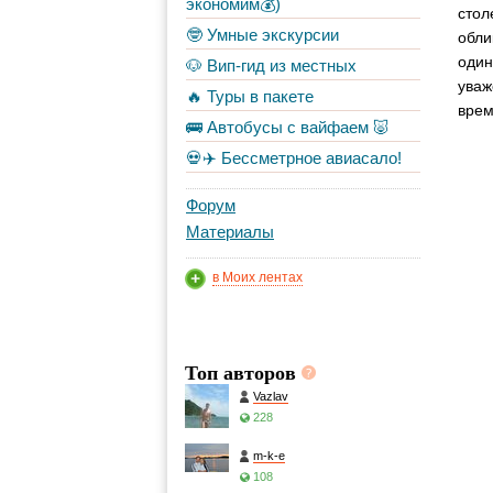
экономим💰)
стол
🤓 Умные экскурсии
обли
один
🐶 Вип-гид из местных
уваж
🔥 Туры в пакете
врем
🚌 Автобусы с вайфаем 🐷
💀✈️ Бессметрное авиасало!
Форум
Материалы
в Моих лентах
Топ авторов
Vazlav
228
m-k-e
108