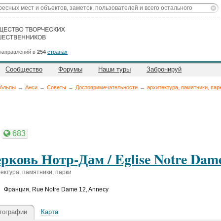
направлений в
254
странах
Сообщество
Форумы
Наши туры
Забронируй
-Альпы
→
Анси
→
Советы
→
Достопримечательности
→
архитектура, памятники, пар
683
рковь Нотр-Дам / Eglise Notre Dam
ектура, памятники, парки
Франция
,
Rue Notre Dame 12, Annecy
тографии
Карта