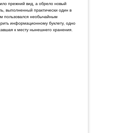
чило прежний вид, а обрело новый
ль, выполненный практически один в
рам пользовался необычайным
верить информационному буклету, одно
хавшая к месту нынешнего хранения.