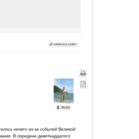
написать совет
Vazlav
талось ничего из-за событий Великой
вания. В середине девятнадцатого