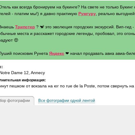
Отель как всегда бронируем на букинге? На свете не только Букинг 
телей - платим мы!) я давно практикую
Румгуру
, реально выгодней 
 Знаешь
Трипстер
? 🐒 это эволюция городских экскурсий. Вип-гид 
бычные места и расскажет городские легенды, пробовал, это огонь 
радуют 🤑
 Луший поисковик Рунета
Яндекс
❤ начал продавать авиа авиа-биле
с:
Notre Dame 12, Annecy
лнительная информация:
инут пешком от вокзала на юг по rue de la Poste, потом свернуть на
бор фотографии
Все фотографии одной лентой