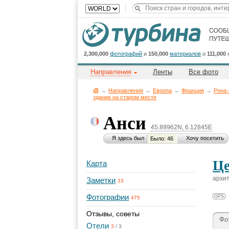
2,300,000
фотографий
и
150,000
материалов
о
111,000
Направления
Ленты
Все фото
→
Направления
→
Европа
→
Франция
→
Рона
здание на старом месте
Анси
45.89962N, 6.12845E
Я здесь был
Хочу посетить
Было: 46
Це
Карта
архит
Заметки
33
Фотографии
GPS
475
Отзывы, советы
Фо
Отели
3
/
3