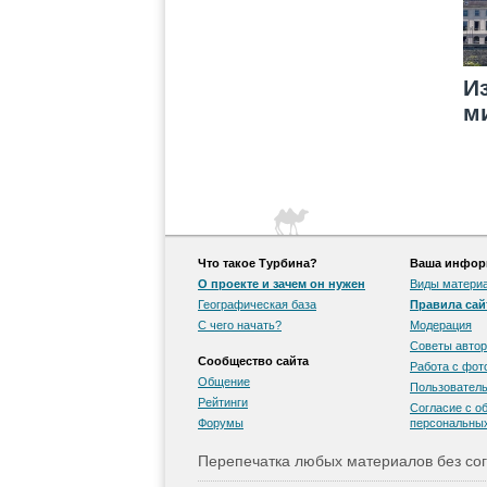
И
м
Gr
Б
Что такое Турбина?
Ваша информ
О проекте и зачем он нужен
Виды матери
Географическая база
Правила сай
С чего начать?
Модерация
Советы автор
Сообщество сайта
Работа с фо
Общение
Пользователь
Рейтинги
Согласие с о
Форумы
персональны
Перепечатка любых материалов без сог