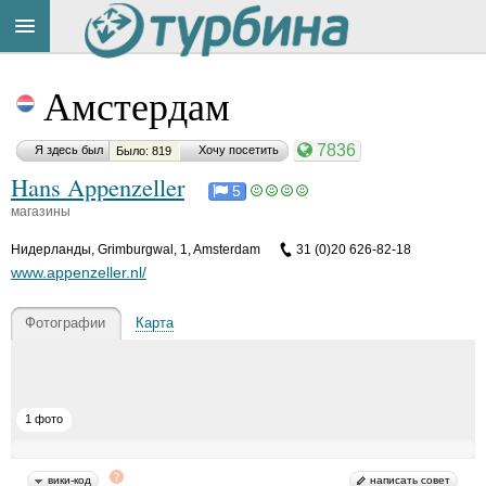
Title
Cейчас
Амстердам
на
сайте:
7836
Я здесь был
Хочу посетить
Было: 819
Hans Appenzeller
5
магазины
Нидерланды
,
Grimburgwal, 1, Amsterdam
31 (0)20 626-82-18
Button
www.appenzeller.nl/
Фотографии
Карта
1 фото
вики-код
написать совет