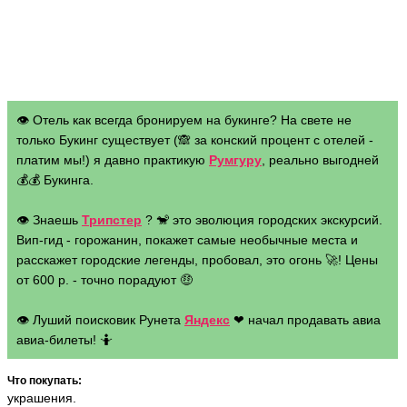
👁 Отель как всегда бронируем на букинге? На свете не
только Букинг существует (🙈 за конский процент с отелей -
платим мы!) я давно практикую
Румгуру
, реально выгодней
💰💰 Букинга.
👁 Знаешь
Трипстер
? 🐒 это эволюция городских экскурсий.
Вип-гид - горожанин, покажет самые необычные места и
расскажет городские легенды, пробовал, это огонь 🚀! Цены
от 600 р. - точно порадуют 🤑
👁 Луший поисковик Рунета
Яндекс
❤ начал продавать авиа
авиа-билеты! 🤷
Что покупать:
украшения.