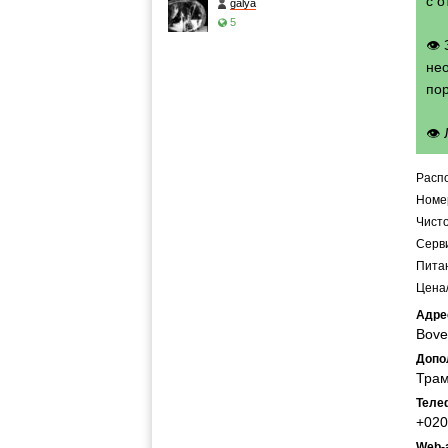
с о
galya
5
👁
нео
по
👁
Расп
Номе
Чист
Серв
Пита
Цена/
Адре
Bove
Допо
Трам
Теле
+020
Web-