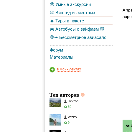
🤓 Умные экскурсии
А тр
🐶 Вип-гид из местных
аэро
🔥 Туры в пакете
🚌 Автобусы с вайфаем 🐷
💀✈️ Бессметрное авиасало!
Форум
Материалы
в Моих лентах
Топ авторов
Hevron
50
Vazlav
9
👁 