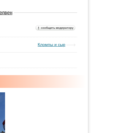
елвен
сообщить модератору
Кломпы и сыр