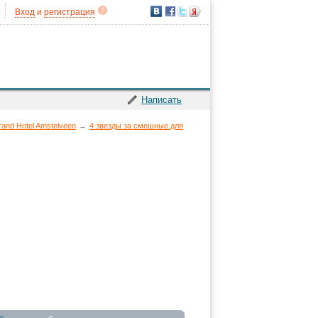
Вход
и
регистрация
Написать
and Hotel Amstelveen
→
4 звезды за смешные для