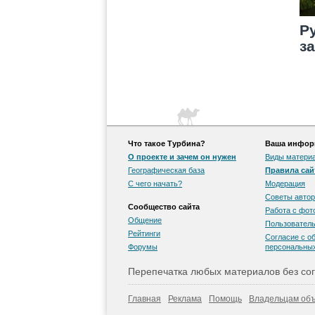
Р
з
Что такое Турбина?
Ваша информ
О проекте и зачем он нужен
Виды матери
Географическая база
Правила сай
С чего начать?
Модерация
Советы автор
Сообщество сайта
Работа с фо
Общение
Пользователь
Рейтинги
Согласие с о
Форумы
персональны
Перепечатка любых материалов без сог
Главная
Реклама
Помощь
Владельцам объ