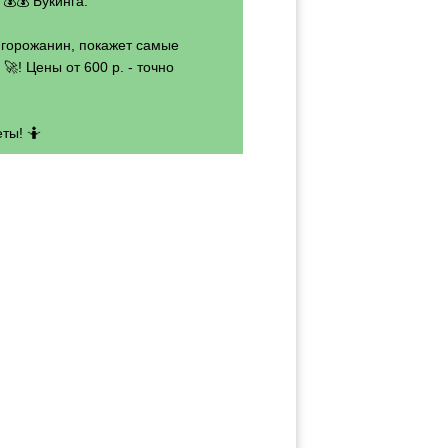
💰💰 Букинга.
- горожанин, покажет самые
🚀! Цены от 600 р. - точно
ты! 🤷