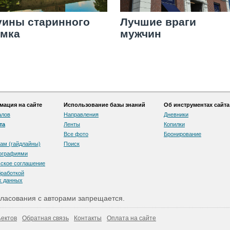
уины старинного
Лучшие враги
амка
мужчин
ация на сайте
Использование базы знаний
Об инструментах сайта
алов
Направления
Дневники
та
Ленты
Копилки
Все фото
Бронирование
ам (гайдлайны)
Поиск
тографиями
скоe соглашение
бработкой
х данных
ласования с авторами запрещается.
ектов
Обратная связь
Контакты
Оплата на сайте