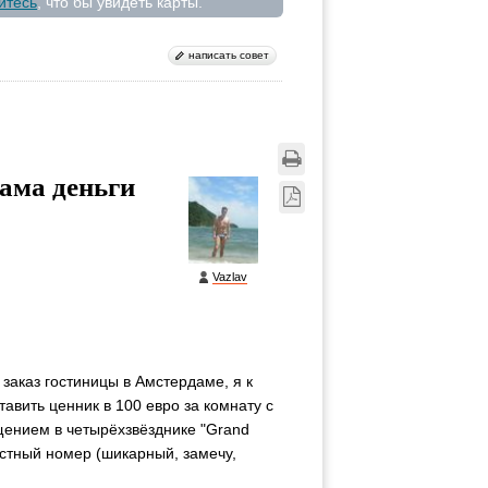
йтесь
, что бы увидеть карты.
написать совет
ама деньги
Vazlav
заказ гостиницы в Амстердаме, я к
авить ценник в 100 евро за комнату с
щением в четырёхзвёзднике "Grand
местный номер (шикарный, замечу,