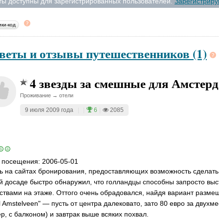
ты доступны для зарегистрированных пользователей.
Зарегистриру
ики-код
веты и отзывы путешественников (1)
4 звезды за смешные для Амстерд
Проживание → отели
9 июля 2009 года
|
|
6
|
2085
 посещения:
2006-05-01
ь на сайтах бронирования, предоставляющих возможность сделать 
й досаде быстро обнаружил, что голландцы способны запросто выст
ствами на этаже. Оттого очень обрадовался, найдя вариант разме
l Amstelveen" — пусть от центра далековато, зато 80 евро за двух
р, с балконом) и завтрак выше всяких похвал.