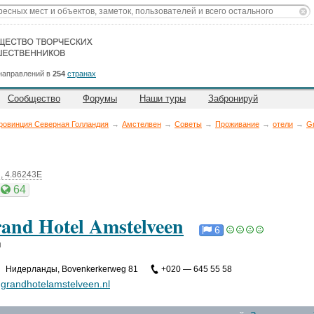
направлений в
254
странах
Сообщество
Форумы
Наши туры
Забронируй
ровинция Северная Голландия
→
Амстелвен
→
Советы
→
Проживание
→
отели
→
Gr
, 4.86243E
64
and Hotel Amstelveen
6
и
Нидерланды
,
Bovenkerkerweg 81
+020 — 645 55 58
grandhotelamstelveen.nl