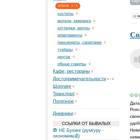
Кар
отели
1
/
1
хостелы
0
в
мотели, кемпинги
0
коттеджи, виллы
0
Со
апартаменты
0
пансионаты, санатории
0
турбазы
0
другое
0
общие советы
0
Кафе, рестораны
0
Достопримечательности
4
/
4
Шоппинг
0
Транспорт
0
Полезное
0
Дата
Рояс
Дневники
0
свое
удоб
ССЫЛКИ ОТ БЫВАЛЫХ
🙈 НЕ Букинг (румгуру -
Hote
экономим💰)
номе