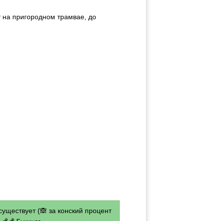
 на пригородном трамвае, до
существует (🙈 за конский процент