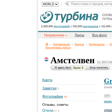
2,300,000
фотографий
и
150,000
материалов
о
111,000
Направления
Ленты
Все фото
→
Направления
→
Европа
→
Нидерланды
→
П
Амстердама деньги
Амстелвен
52.30572N
Я здесь был
Хочу посетить
Было: 5
Gr
Карта
отел
Заметки
1
Фотографии
GPS
44
www.
Отзывы, советы
Отели
1
/
1