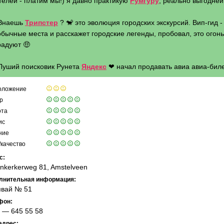
телей - платим мы!) я давно практикую
Румгуру
, реально выгодней 
 Знаешь
Трипстер
? 🐒 это эволюция городских экскурсий. Вип-гид 
бычные места и расскажет городские легенды, пробовал, это огонь 
радуют 🤑
 Луший поисковик Рунета
Яндекс
❤ начал продавать авиа авиа-биле
оложение
р
ота
ис
ние
качество
с:
nkerkerweg 81, Amstelveen
лнительная информация:
вай № 51
фон:
 — 645 55 58
адрес: